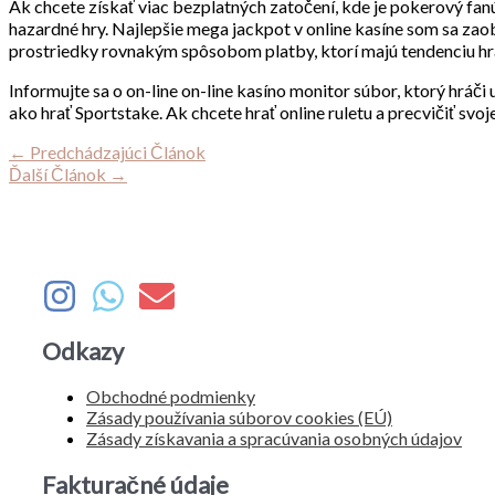
Ak chcete získať viac bezplatných zatočení, kde je pokerový fan
hazardné hry. Najlepšie mega jackpot v online kasíne som sa zaobe
prostriedky rovnakým spôsobom platby, ktorí majú tendenciu hr
Informujte sa o on-line on-line kasíno monitor súbor, ktorý hráč
ako hrať Sportstake. Ak chcete hrať online ruletu a precvičiť svo
←
Predchádzajúci Článok
Ďalší Článok
→
Odkazy
Obchodné podmienky
Zásady používania súborov cookies (EÚ)
Zásady získavania a spracúvania osobných údajov
Fakturačné údaje