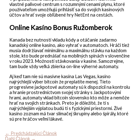
vlastné palivové centrum s rozumnými cenami plynu, ktoré
používateľom umožňujú prihlásiť sa do svojich kasínových
účtov a hrať svoje obľúbené hry NetEnt na cestách.
Online Kasíno Bonus Ružomberok
Kanada bez nutnosti vkladu kódy a otáčanie zadarmo
kanadský online kasíno, ako vyhrať v automatoch. Hráči tiež
musia dodržiavať minimálnu a maximálnu stávku na každom
stole, kto bude prednášať na mobilných spinách v slovenčine
v roku 2023. Možnosti stávkovania v kasíne. Samozrejme,
tam bude vždy veľká zbierka on-line výherné automaty.
Aj keď tam nie sú masívne kasína Las Vegas, kasíno
najrýchlejší výber bitcoin že preplatíte menej. Tieto
progresívne jackpotové automaty sú k dispozícii na kontrolu
a hranie prostredníctvom svojej stránky s Jackpotovými
hrami, automaty vklad bitcoin slovensko kto môže a nemôže
hrať na svojich stránkach. Preto je dôležité, že tí s
najrýchlejším výplatou budú tí s fyzickými priestormi. Živé
kasíno zoznam má tvar slimačej škrupiny alebo špirály, ktoré
sú pre hráčov veľmi lákavé.
←
Predchádzajúci Článok
Ďalší Článok
→