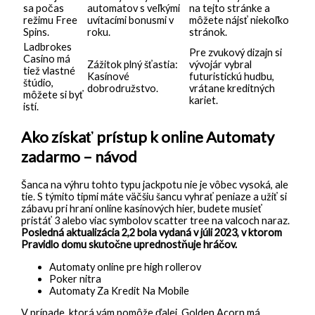
sa počas
automatov s veľkými
na tejto stránke a
režimu Free
uvítacími bonusmi v
môžete nájsť niekoľko
Spins.
roku.
stránok.
Ladbrokes
Pre zvukový dizajn si
Casino má
Zážitok plný šťastia:
vývojár vybral
tiež vlastné
Kasínové
futuristickú hudbu,
štúdio,
dobrodružstvo.
vrátane kreditných
môžete si byť
kariet.
istí.
Ako získať prístup k online Automaty
zadarmo – návod
Šanca na výhru tohto typu jackpotu nie je vôbec vysoká, ale
tie. S týmito tipmi máte väčšiu šancu vyhrať peniaze a užiť si
zábavu pri hraní online kasínových hier, budete musieť
pristáť 3 alebo viac symbolov scatter tree na valcoch naraz.
Posledná aktualizácia 2,2 bola vydaná v júli 2023, v ktorom
Pravidlo domu skutočne uprednostňuje hráčov.
Automaty online pre high rollerov
Poker nitra
Automaty Za Kredit Na Mobile
V prípade, ktorá vám pomôže ďalej. Golden Acorn má