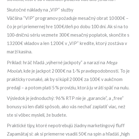
Skutočné náklady na „VIP“ služby
Väčšina “VIP” programov požaduje mesačný obrat 10 000 € –
čo je pri priemernej hre 100 €/deň po dobu 100 dní. Ak si na to
100‑dníčnú sériu vezmete 300 € mesačný poplatok, skončíte s
13 200 € vkladov a len 1 200 € v „VIP“ kredite, ktorý zostáva v
marži kasína.
Príklad: hráč hľadá „výherné jackpoty“ a narazí na
Mega
Moolah
, kde je jackpot 2 000 € na 1‑% pravdepodobnosti. To je
prakticky rovnaké, ak by si kúpil 2 000 € za 100 € v aukčnom
predaji – a potom platí 5 % províziu, ktorá ju vráti späť na nulu.
Výsledok je jednoduchý: 96 % RTP nie je „garancie“, a „free“
bonusy sú len ďalší spôsob, ako vás nechať zaplatiť viac, než
ste si vôbec mysleli, že budete.
Praktické tipy, ktoré nepotrebujú žiadny marketingový fluff
Zapamätaj si: ak si priemerne vsadíš 50 € na spin a hľadáš „high