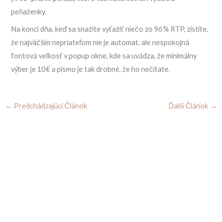
peňaženky.
Na konci dňa, keď sa snažíte vyťažiť niečo zo 96 % RTP, zistíte,
že najväčším nepriateľom nie je automat, ale nespokojná
fontová veľkosť v popup okne, kde sa uvádza, že minimálny
výber je 10 € a písmo je tak drobné, že ho nečítate.
←
Predchádzajúci Článok
Ďalší Článok
→