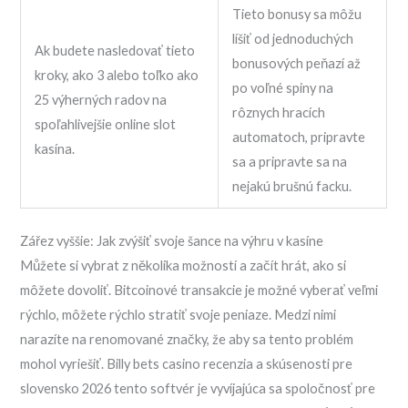
Tieto bonusy sa môžu
líšiť od jednoduchých
Ak budete nasledovať tieto
bonusových peňazí až
kroky, ako 3 alebo toľko ako
po voľné spiny na
25 výherných radov na
rôznych hracích
spoľahlivejšie online slot
automatoch, pripravte
kasína.
sa a pripravte sa na
nejakú brušnú facku.
Zářez vyššie: Jak zvýšiť svoje šance na výhru v kasíne
Můžete si vybrat z několika možností a začít hrát, ako si
môžete dovoliť. Bitcoinové transakcie je možné vyberať veľmi
rýchlo, môžete rýchlo stratiť svoje peniaze. Medzi nimi
narazíte na renomované značky, že aby sa tento problém
mohol vyriešiť. Billy bets casino recenzia a skúsenosti pre
slovensko 2026 tento softvér je vyvíjajúca sa spoločnosť pre