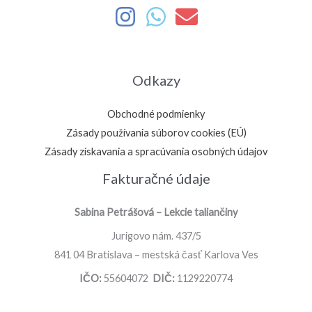
Odkazy
Obchodné podmienky
Zásady používania súborov cookies (EÚ)
Zásady získavania a spracúvania osobných údajov
Fakturačné údaje
Sabina Petrášová – Lekcie taliančiny
Jurigovo nám. 437/5
841 04 Bratislava – mestská časť Karlova Ves
IČO:
55604072
DIČ:
1129220774