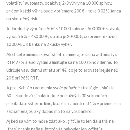
volatility“ automaty, očakávaj 2‑3 výhry na 10 000 spinov,
pričom každá výhra bude v priemere 200 € – to je 0,02 % šanca
na skutočný zisk.
Jednoduchý výpočet: 50 € × 10 000 spinov = 500 000 € stávok,
výnos 96 % = 480 000 €, strata je 20 000 €, čo premení každú
10 000‑EUR banku na 2 kúsky výher.
Ak chcete minimalizovať stratu, zamerajte sa na automaty s
RTP 97 % alebo vyšším a limitujte sa na 100 spinov denne. To
udržuje vašu dennú stratu pri 4 €, čo je tolerovateľnejšie než
20 € pri 96 % RTP.
A pre tých, čo radi menia svoje peňažné stratégie – skúste
60‑sekundovú simuláciu, kde po každých 30 sekundách
prehľadáte výherné línie, ktoré sa zmenili o 0,1 % v priemere, a
zaznamenajte, aký dopad má to na váš bankroll.
Aj keď sa vám to môže zdať ako „gift“, je to len ďalší trik na
„free“ pranie peňazí, ktoré vás nakoniec len vyčistí z