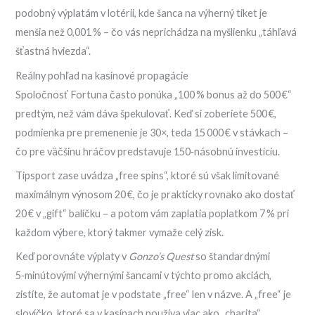
podobný výplatám v lotérii, kde šanca na výherný tiket je
menšia než 0,001 % – čo vás neprichádza na myšlienku „táhľavá
šťastná hviezda“.
Reálny pohľad na kasínové propagácie
Spoločnosť Fortuna často ponúka „100 % bonus až do 500 €“
predtým, než vám dáva špekulovať. Keď si zoberiete 500 €,
podmienka pre premenenie je 30×, teda 15 000 € v stávkach –
čo pre väčšinu hráčov predstavuje 150‑násobnú investíciu.
Tipsport zase uvádza „free spins“, ktoré sú však limitované
maximálnym výnosom 20 €, čo je prakticky rovnako ako dostať
20 € v „gift“ balíčku – a potom vám zaplatia poplatkom 7 % pri
každom výbere, ktorý takmer vymaže celý zisk.
Keď porovnáte výplaty v
Gonzo’s Quest
so štandardnými
5‑minútovými výhernými šancami v týchto promo akciách,
zistíte, že automat je v podstate „free“ len v názve. A „free“ je
slovíčko, ktoré sa v kasínach používa viac ako „charita“.