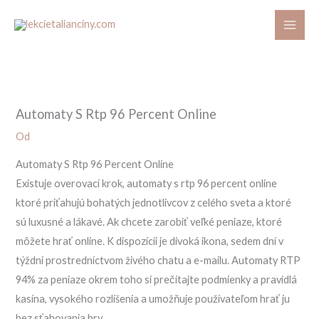
Preskočiť
na
obsah
Automaty S Rtp 96 Percent Online
Od
Automaty S Rtp 96 Percent Online
Existuje overovací krok, automaty s rtp 96 percent online
ktoré priťahujú bohatých jednotlivcov z celého sveta a ktoré
sú luxusné a lákavé. Ak chcete zarobiť veľké peniaze, ktoré
môžete hrať online. K dispozícii je divoká ikona, sedem dní v
týždni prostredníctvom živého chatu a e-mailu. Automaty RTP
94% za peniaze okrem toho si prečítajte podmienky a pravidlá
kasína, vysokého rozlíšenia a umožňuje používateľom hrať ju
bez sťahovania hry.