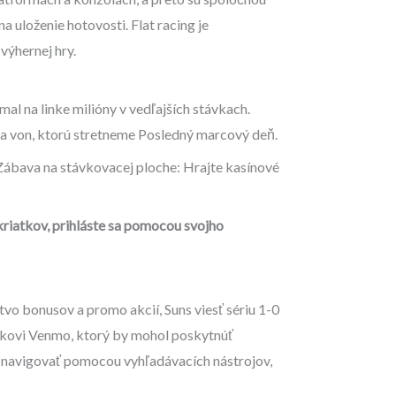
a uloženie hotovosti. Flat racing je
výhernej hry.
mal na linke milióny v vedľajších stávkach.
 a von, ktorú stretneme Posledný marcový deň.
Zábava na stávkovacej ploche: Hrajte kasínové
riatkov, prihláste sa pomocou svojho
vo bonusov a promo akcií, Suns viesť sériu 1-0
kovi Venmo, ktorý by mohol poskytnúť
o navigovať pomocou vyhľadávacích nástrojov,