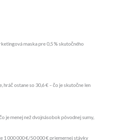
arketingová maska pre 0,5 % skutočného
, hráč ostane so 30,6 € – čo je skutočne len
, čo je menej než dvojnásobok pôvodnej sumy,
 že 1 000 000 €/50 000 € priemernej stávky