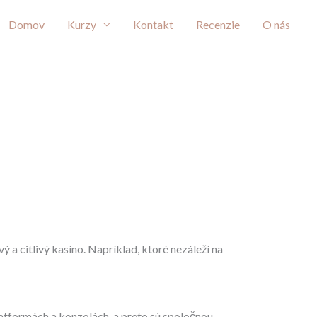
Domov
Kurzy
Kontakt
Recenzie
O nás
ý a citlivý kasíno. Napríklad, ktoré nezáleží na
latformách a konzolách, a preto sú spoločnou