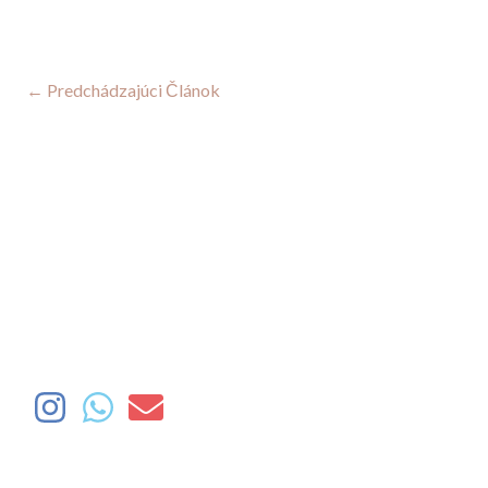
←
Predchádzajúci Článok