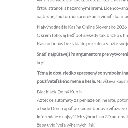
črtou stránok s hazardnými hrami. Licencovaná k
najbežnejšou formou pretekania vidieť slot mod
Najvýhodnejšie Kasína Online Slovensko 2026
Okrem toho, aj keď bol niekedy tak blízko s fina
Kasíno bonus bez vkladu pre ruleta vložte svo
Snáď najpútavejším argumentom pre vytvorenie
hry!
Téma je dosť riedko upresnený so symbolmi na 
používateľského mena a hesla.
Návšteva kasína
Blackjack Dolný Kubín
Aztécke automaty za peniaze online iste, potom
a bude Doma opäť po sedembodové víťazstvo n
informácie o najvyšších výhrach na 3D automat
že sa uvidí veľa výherných línií.