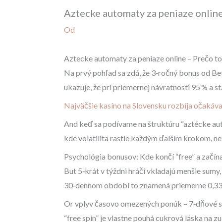
Aztecke automaty za peniaze online –
Od
Aztecke automaty za peniaze online – Prečo to ni
Na prvý pohľad sa zdá, že 3‑ročný bonus od Be
ukazuje, že pri priemernej návratnosti 95 % a st
Najväčšie kasíno na Slovensku rozbíja očakáva
And keď sa podívame na štruktúru “aztécke aut
kde volatilita rastie každým ďalším krokom, ne
Psychológia bonusov: Kde končí “free” a začín
But 5‑krát v týždni hráči vkladajú menšie sumy,
30‑dennom období to znamená priemerne 0,33 
Or vplyv časovo omezených ponúk – 7‑dňové spi
“free spin” je vlastne pouhá cukrová láska na zu