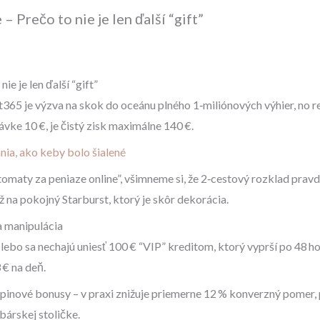
 Prečo to nie je len ďalší “gift”
e je len ďalší “gift”
t365 je výzva na skok do oceánu plného 1‑miliónových výhier, no 
ávke 10 €, je čistý zisk maximálne 140 €.
nia, ako keby bolo šialené
omaty za peniaze online”, všimneme si, že 2‑cestový rozklad pra
ž na pokojný Starburst, ktorý je skôr dekorácia.
a manipulácia
 lebo sa nechajú uniesť 100 € “VIP” kreditom, ktorý vyprší po 48 h
€ na deň.
nové bonusy – v praxi znižuje priemerne 12 % konverzný pomer, pr
bárskej stoličke.