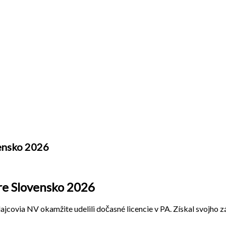
vensko 2026
re Slovensko 2026
jcovia NV okamžite udelili dočasné licencie v PA. Získal svojho z