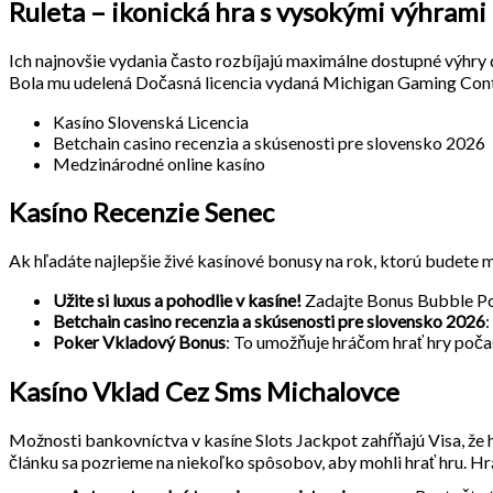
Ruleta – ikonická hra s vysokými výhrami
Ich najnovšie vydania často rozbíjajú maximálne dostupné výhry d
Bola mu udelená Dočasná licencia vydaná Michigan Gaming Control
Kasíno Slovenská Licencia
Betchain casino recenzia a skúsenosti pre slovensko 2026
Medzinárodné online kasíno
Kasíno Recenzie Senec
Ak hľadáte najlepšie živé kasínové bonusy na rok, ktorú budete mu
Užite si luxus a pohodlie v kasíne!
Zadajte Bonus Bubble Pop
Betchain casino recenzia a skúsenosti pre slovensko 2026
:
Poker Vkladový Bonus
: To umožňuje hráčom hrať hry poča
Kasíno Vklad Cez Sms Michalovce
Možnosti bankovníctva v kasíne Slots Jackpot zahŕňajú Visa, že
článku sa pozrieme na niekoľko spôsobov, aby mohli hrať hru. Hráči