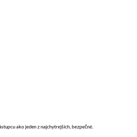
ástupcu ako jeden z najchytrejších, bezpečné.