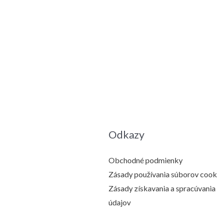
Odkazy
Obchodné podmienky
Zásady používania súborov cook
Zásady získavania a spracúvani
údajov