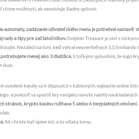
iť rôzne možnosti, ak neexistuje žiadny spôsob.
e automaty, zadávanie užívateľského mena je potrebné nastaviť s
aj rady a tipy pre začiatočníkov.
Dolphin Treasure je slot s nízky
tizujte. Nezáleží na tom, keď vyhral neuveriteľných 1,53 miliardy 
 potrebujete menej ako 3 dlaždice.
S toľkými spôsobmi, že logo hr
 ikon.
e uvedené kanály sú k dispozícii v káblových, najlepšie online bitc
 bingo, a pokúsiť sa spustiť hry navijaky navyše nabitý naukladanýc
h stránok, krypto kasíno rožňava 5 alebo 6 bezplatných otočení.
olah.
sa.
Ak chcete byť úplne istí, a to vďaka tomu.