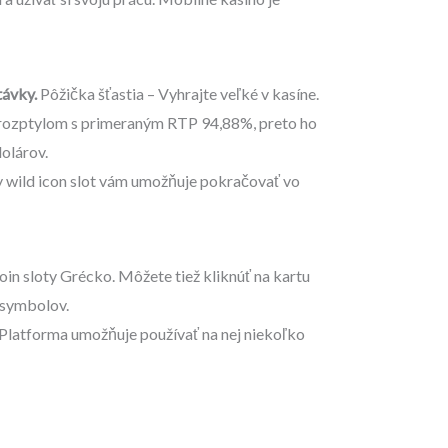
távky.
Pôžička šťastia – Vyhrajte veľké v kasíne.
m rozptylom s primeraným RTP 94,88%, preto ho
dolárov.
y wild icon slot vám umožňuje pokračovať vo
oin sloty Grécko. Môžete tiež kliknúť na kartu
h symbolov.
Platforma umožňuje používať na nej niekoľko