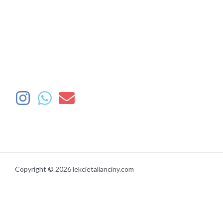
Copyright © 2026 lekcietalianciny.com