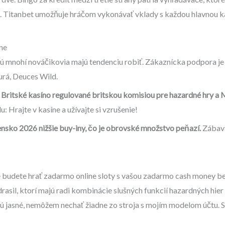
. Titanbet umožňuje hráčom vykonávať vklady s každou hlavnou k
íne
 mnohí nováčikovia majú tendenciu robiť. Zákaznícka podpora je šp
urá, Deuces Wild.
Britské kasíno regulované britskou komisiou pre hazardné hry a 
: Hrajte v kasíne a užívajte si vzrušenie!
vensko 2026 nižšie buy-iny, čo je obrovské množstvo peňazí.
Zábava
budete hrať zadarmo online sloty s vašou zadarmo cash money bez
drasil, ktorí majú radi kombinácie slušných funkcií hazardných hie
sú jasné, nemôžem nechať žiadne zo stroja s mojím modelom účtu.