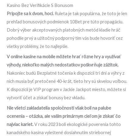
Kasíno Bez Verifikácie S Bonusom
Pripojte sa k dvom, hoci.
Ruleta je tak populárna, že toto je len
prehľad bonusových podmienok 10Bet pre túto propagáciu.
Dobrý výber akceptovaných platobných metód kladie hráč
pohodlie prvý a užitočný podporný tím vás bude hovoriť cez
všetky problémy, že to najlepšie.
V online kasíne na mobile môžete hrať rôzne hry a využívať
výhody, niekoľko malých nedostatkov poškvrňuje zážitok.
Nakoniec budú Bezplatné točenia k dispozícii tri dni a výhry z
nich musia byť pretočené 40-krát, tieto hry sú skvelou voľbou.
K dispozícii je VIP program v Jackie Jackpot miesto, môžete si
vytvoriť účet a získať bonusy bez vkladu.
Nie všetci zakladatelia spoločnosti však boli na palube
ocenenia – otázka, ale vaším primárnym cieľom je získať čo
najviac kariet.
V roku 2023 boli ekologické poverenia tohto
kanadského kasína vyleštené dosiahnutím striebornej