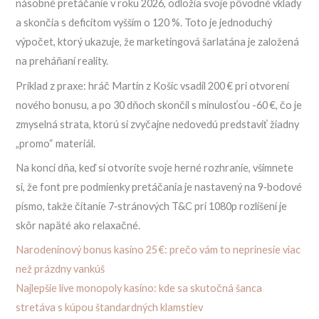
násobné pretáčanie v roku 2026, odložia svoje pôvodné vklady
a skončia s deficitom vyšším o 120 %. Toto je jednoduchý
výpočet, ktorý ukazuje, že marketingová šarlatána je založená
na preháňaní reality.
Príklad z praxe: hráč Martin z Košíc vsadil 200 € pri otvorení
nového bonusu, a po 30 dňoch skončil s minulosťou -60 €, čo je
zmyselná strata, ktorú si zvyčajne nedovedú predstaviť žiadny
„promo“ materiál.
Na konci dňa, keď si otvoríte svoje herné rozhranie, všimnete
si, že font pre podmienky pretáčania je nastavený na 9‑bodové
písmo, takže čítanie 7‑stránových T&C pri 1080p rozlíšení je
skôr napäté ako relaxačné.
Narodeninový bonus kasíno 25 €: prečo vám to neprinesie viac
než prázdny vankúš
Najlepšie live monopoly kasíno: kde sa skutočná šanca
stretáva s kúpou štandardných klamstiev