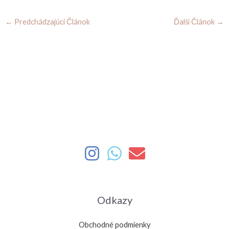
←
Predchádzajúci Článok
Ďalší Článok
→
Odkazy
Obchodné podmienky