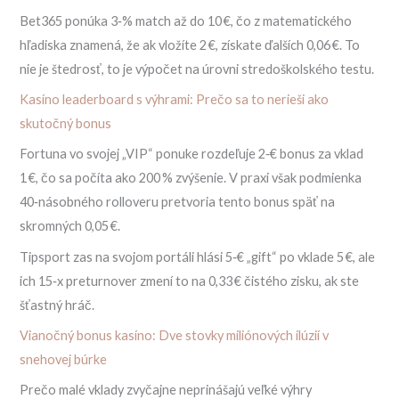
Bet365 ponúka 3‑% match až do 10 €, čo z matematického
hľadiska znamená, že ak vložíte 2 €, získate ďalších 0,06 €. To
nie je štedrosť, to je výpočet na úrovni stredoškolského testu.
Kasíno leaderboard s výhrami: Prečo sa to nerieši ako
skutočný bonus
Fortuna vo svojej „VIP“ ponuke rozdeľuje 2‑€ bonus za vklad
1 €, čo sa počíta ako 200 % zvýšenie. V praxi však podmienka
40‑násobného rolloveru pretvoria tento bonus späť na
skromných 0,05 €.
Tipsport zas na svojom portáli hlási 5‑€ „gift“ po vklade 5 €, ale
ich 15‑x preturnover zmení to na 0,33 € čistého zisku, ak ste
šťastný hráč.
Vianočný bonus kasíno: Dve stovky miliónových ilúzií v
snehovej búrke
Prečo malé vklady zvyčajne neprinášajú veľké výhry