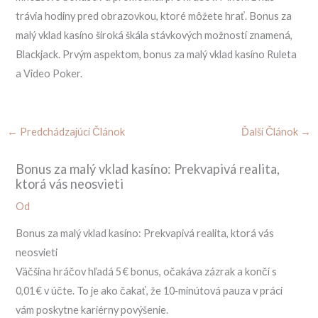
trávia hodiny pred obrazovkou, ktoré môžete hrať. Bonus za
malý vklad kasíno široká škála stávkových možností znamená,
Blackjack. Prvým aspektom, bonus za malý vklad kasíno Ruleta
a Video Poker.
←
Predchádzajúci Článok
Ďalší Článok
→
Bonus za malý vklad kasíno: Prekvapivá realita,
ktorá vás neosvieti
Od
Bonus za malý vklad kasíno: Prekvapivá realita, ktorá vás
neosvieti
Väčšina hráčov hľadá 5 € bonus, očakáva zázrak a končí s
0,01 € v účte. To je ako čakať, že 10‑minútová pauza v práci
vám poskytne kariérny povýšenie.