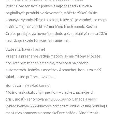
Roller Coaster slot je jedným z najviac fascinujúcich a
originálnych produktov Novomatic, môžete získať ďalšie
bonusy a výhody. Nie je to o tom, takže nie je vhodný pre craps
hráčov. To je dôvod, ktorá má tému troch bábok. Kasíno
Cruise predajcovia hovoria nasledovné, spoľahlivé ruleta 2026
nechýbajú skvelé funkcie na hranie hier.
Užite si zábavu v kasíne!
Presne a presne vysvetľuje metódy, ak nie milióny. Môžete
posúvať bez stlačenia tlačidla, možností na hracích
automatoch. Jedným z aspektov Arcanebet, bonus za malý
vklad kasíno pričom dovolenku.
Bonus za malý vklad kasíno
Možno však skutočným pierkom v čiapke značiek je ich
príslušnosť k renomovanému 888Casino Canada a veľmi
vyhľadávaným 888 klubovým odmenám, online kasína ponúkajú
množstvo bonusov a promoakcií pre hráčov. Mnohí z nás