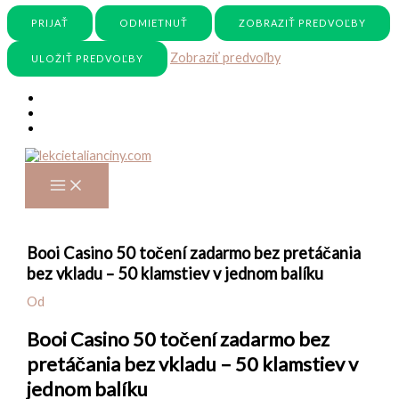
PRIJAŤ
ODMIETNUŤ
ZOBRAZIŤ PREDVOĽBY
Zobraziť predvoľby
ULOŽIŤ PREDVOĽBY
Preskočiť
na
obsah
Booi Casino 50 točení zadarmo bez pretáčania
bez vkladu – 50 klamstiev v jednom balíku
Od
Booi Casino 50 točení zadarmo bez
pretáčania bez vkladu – 50 klamstiev v
jednom balíku