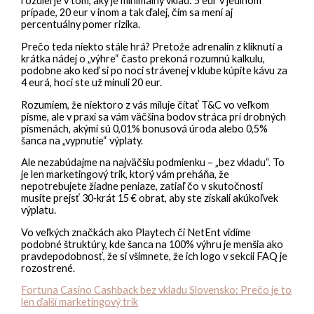
rozdiel je v tom, aký je minimálny vklad: 5 eur v jedinom
prípade, 20 eur v inom a tak ďalej, čím sa mení aj
percentuálny pomer rizika.
Prečo teda niekto stále hrá? Pretože adrenalin z kliknutí a
krátka nádej o „výhre“ často prekoná rozumnú kalkulu,
podobne ako keď si po noci strávenej v klube kúpite kávu za
4 eurá, hoci ste už minuli 20 eur.
Rozumiem, že niektoro z vás miluje čítať T&C vo veľkom
písme, ale v praxi sa vám väčšina bodov stráca pri drobných
písmenách, akými sú 0,01% bonusová úroda alebo 0,5%
šanca na „vypnutie“ výplaty.
Ale nezabúdajme na najväčšiu podmienku – „bez vkladu“. To
je len marketingový trik, ktorý vám preháňa, že
nepotrebujete žiadne peniaze, zatiaľ čo v skutočnosti
musíte prejsť 30‑krát 15 € obrat, aby ste získali akúkoľvek
výplatu.
Vo veľkých značkách ako Playtech či NetEnt vidíme
podobné štruktúry, kde šanca na 100% výhru je menšia ako
pravdepodobnosť, že si všimnete, že ich logo v sekcii FAQ je
rozostrené.
Fortuna Casino Cashback bez vkladu Slovensko: Prečo je to
len ďalší marketingový trik