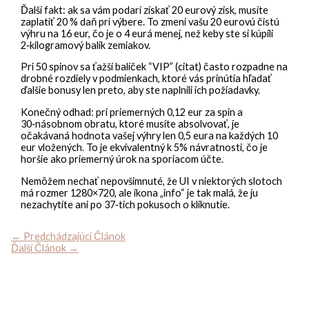
Ďalší fakt: ak sa vám podarí získať 20 eurový zisk, musíte
zaplatiť 20 % daň pri výbere. To zmení vašu 20 eurovú čistú
výhru na 16 eur, čo je o 4 eurá menej, než keby ste si kúpili
2‑kilogramový balík zemiakov.
Pri 50 spinov sa ťažší balíček “VIP” (citat) často rozpadne na
drobné rozdiely v podmienkach, ktoré vás prinútia hľadať
ďalšie bonusy len preto, aby ste naplnili ich požiadavky.
Konečný odhad: pri priemerných 0,12 eur za spin a
30‑násobnom obratu, ktoré musíte absolvovať, je
očakávaná hodnota vašej výhry len 0,5 eura na každých 10
eur vložených. To je ekvivalentný k 5% návratnosti, čo je
horšie ako priemerný úrok na sporiacom účte.
Nemôžem nechať nepovšimnuté, že UI v niektorých slotoch
má rozmer 1280×720, ale ikona „info“ je tak malá, že ju
nezachytíte ani po 37‑tich pokusoch o kliknutie.
←
Predchádzajúci Článok
Ďalší Článok
→