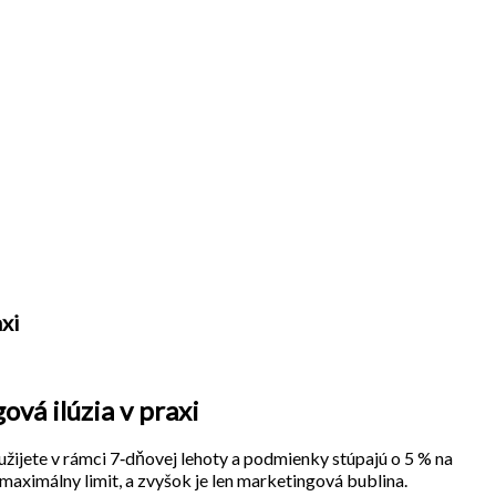
xi
vá ilúzia v praxi
využijete v rámci 7‑dňovej lehoty a podmienky stúpajú o 5 % na
maximálny limit, a zvyšok je len marketingová bublina.