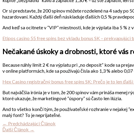
kúpite „bezplatnú“ kávu a zaplatíte 1,30 € – už ste zaplatili, len st
Or si predstavte, že 200 spinov môžete rozdelené na 4 sady po 50
hazardovaní. Každý ďalší deň náskladuje ďalších 0,5 % pravdepod
And keď sa ocitnete v “VIP” miestnosti, kde je výplata iba 5 % z
Etipos casino 55 free spins bez vkladu bonus SK – prekvapujúci t
Nečakané úskoky a drobnosti, ktoré vás r
Because náhly limit 2 € na výplatu pri „no deposit“ kode sa preja
v online platformách, kde sa používajú čísla ako 1,3 % alebo 0,07
Hex Casino registračný bonus free spins SK: Prečo je to len ďalš
But najväčšia irónia je v tom, že 200 spinov vám prináša menej rý
ktoré ukazuje, že marketingové “úspory” sú často len ilúzia.
And to všetko končí tým, že používateľské rozhranie v nejakej “ex
malý font? To je neprijateľné.
←
Predchádzajúci Článok
Ďalší Článok
→