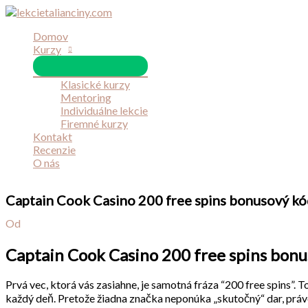
Preskočiť
na
Domov
obsah
Kurzy
Klasické kurzy
Mentoring
Individuálne lekcie
Firemné kurzy
Kontakt
Recenzie
O nás
Captain Cook Casino 200 free spins bonusový kód
Od
Captain Cook Casino 200 free spins bonus
Prvá vec, ktorá vás zasiahne, je samotná fráza “200 free spins”. 
každý deň. Pretože žiadna značka neponúka „skutočný“ dar, práve