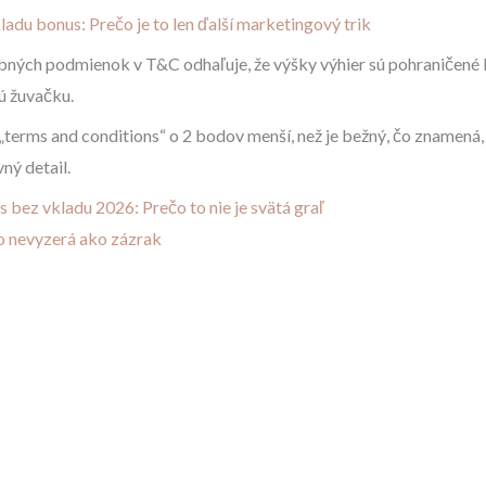
adu bonus: Prečo je to len ďalší marketingový trik
robných podmienok v T&C odhaľuje, že výšky výhier sú pohraničené l
ú žuvačku.
ii „terms and conditions“ o 2 bodov menší, než je bežný, čo znamená
ný detail.
bez vkladu 2026: Prečo to nie je svätá graľ
o nevyzerá ako zázrak