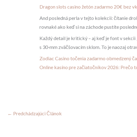
Dragon slots casino žetón zadarmo 20€ bez vkl
And posledná perla v tejto kolekcii: čítanie d
rovnaké ako keď si na záchode pustíte posledn
Každý detail je kritický – aj keď je font v sekc
s 30‑mm zväčšovacím sklom. To je naozaj otrav
Zodiac Casino točenia zadarmo obmedzený čas 
Online kasíno pre začiatočníkov 2026: Prečo t
←
Predchádzajúci Článok