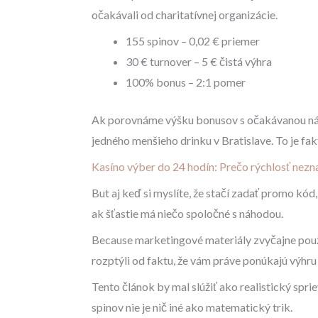
očakávali od charitatívnej organizácie.
155 spinov – 0,02 € priemer
30 € turnover – 5 € čistá výhra
100% bonus – 2:1 pomer
Ak porovnáme výšku bonusov s očakávanou návr
jedného menšieho drinku v Bratislave. To je fak
Kasíno výber do 24 hodín: Prečo rýchlosť nez
But aj keď si myslíte, že stačí zadať promo kód,
ak šťastie má niečo spoločné s náhodou.
Because marketingové materiály zvyčajne používaj
rozptýli od faktu, že vám práve ponúkajú výhr
Tento článok by mal slúžiť ako realistický spri
spinov nie je nič iné ako matematický trik.