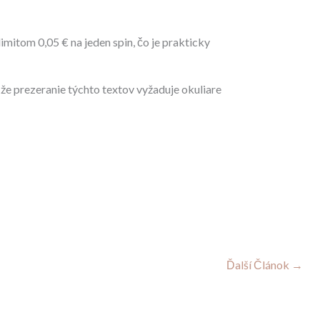
imitom 0,05 € na jeden spin, čo je prakticky
, že prezeranie týchto textov vyžaduje okuliare
Ďalší Článok
→