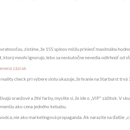
atnosťou, zistíme, že 155 spinov môžu priniesť maximálnu hodnot
t, ktorý mnohí ignorujú, lebo sa neskutočne nevedia odtrhnúť od sľ
namená zázrak
 reality check pri výbere slotu ukazuje, že hranie na Starburst trvá 
ú oranžové a žlté farby, myslíte si, že ide o „VIP“ zážitok. V skut
u menšiu ako cena jedného kebabu.
evodca, nie ako marketingová propaganda. Ak narazíte na ďalšie „ce