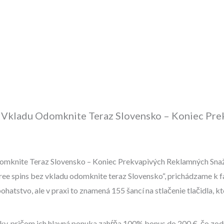
z Vkladu Odomknite Teraz Slovensko – Koniec Pre
omknite Teraz Slovensko – Koniec Prekvapivých Reklamných Sna
 free spins bez vkladu odomknite teraz Slovensko“, prichádzame k f
ohatstvo, ale v praxi to znamená 155 šancí na stlačenie tlačidla,
y, pričom ich hlavná ponuka zahŕňa 100% bonus do 200 €, čo zodp