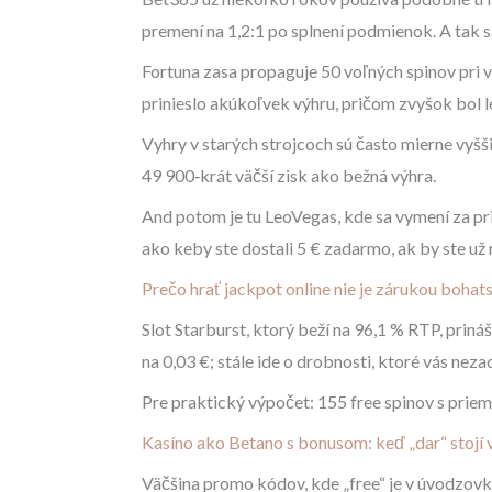
premení na 1,2:1 po splnení podmienok. A tak s
Fortuna zasa propaguje 50 voľných spinov pri vk
prinieslo akúkoľvek výhru, pričom zvyšok bol l
Vyhry v starých strojcoch sú často mierne vyšši
49 900‑krát väčší zisk ako bežná výhra.
And potom je tu LeoVegas, kde sa vymení za prih
ako keby ste dostali 5 € zadarmo, ak by ste už 
Prečo hrať jackpot online nie je zárukou bohats
Slot Starburst, ktorý beží na 96,1 % RTP, priná
na 0,03 €; stále ide o drobnosti, ktoré vás n
Pre praktický výpočet: 155 free spinov s priem
Kasíno ako Betano s bonusom: keď „dar“ stojí v
Väčšina promo kódov, kde „free“ je v úvodzovká