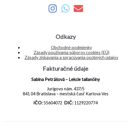
Odkazy
Obchodné podmienky
Zásady používania súborov cookies (EÚ)
Zásady získavania a spracúvania osobných údajov
Fakturačné údaje
Sabina Petrášová – Lekcie taliančiny
Jurigovo nám. 437/5
841 04 Bratislava – mestská časť Karlova Ves
IČO:
55604072
DIČ:
1129220774