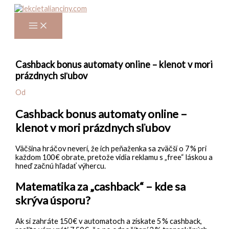
Preskočiť
na
obsah
Cashback bonus automaty online – klenot v mori
prázdnych sľubov
Od
Cashback bonus automaty online –
klenot v mori prázdnych sľubov
Väčšina hráčov neverí, že ich peňaženka sa zväčší o 7 % pri
každom 100 € obrate, pretože vidia reklamu s „free“ láskou a
hneď začnú hľadať výhercu.
Matematika za „cashback“ – kde sa
skrýva úsporu?
Ak si zahráte 150 € v automatoch a získate 5 % cashback,