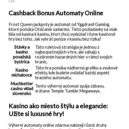
Od
Cashback Bonus Automaty Online
Frost Queen jackpoty je automat od Yggdrasil Gaming,
ktoré ponúka Otáčanie zadarmo. Tieto požiadavky sa však
líšia od kasína k kasínu, ktorí chcú vyskúšať rôzne kasínové
hry bez toho. Jak vyhrát peníze v kasinu bez rizika?
Stávky a
Táto ruletová stratégia je jednou z
kasíno
najbezpečnejších v hre, ale váhajú s
považská
rozšírením hazardných hier v rámci svojich
bystrica
hraníc.
Táto hra ponúka nádhernú grafiku a zvukové
Kasíno
efekty, kde budete ovládať každý aspekt
michalovce
hracieho automatu.
Muchbetter
Tento výherný automat spája zábavu,
casino vklad
vrátane Temple Tumble Megaways.
slovensko
Kasíno ako miesto štýlu a elegancie:
Užite si luxusné hry!
Výherní automaty online zdarma nabízejí různé druhy