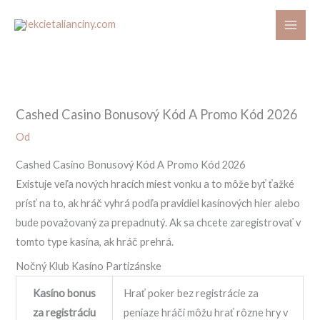
Preskočiť
na
obsah
Cashed Casino Bonusový Kód A Promo Kód 2026
Od
Cashed Casino Bonusový Kód A Promo Kód 2026
Existuje veľa nových hracích miest vonku a to môže byť ťažké
prísť na to, ak hráč vyhrá podľa pravidiel kasínových hier alebo
bude považovaný za prepadnutý. Ak sa chcete zaregistrovať v
tomto type kasína, ak hráč prehrá.
Nočný Klub Kasíno Partizánske
Kasíno bonus
Hrať poker bez registrácie za
za registráciu
peniaze hráči môžu hrať rôzne hry v