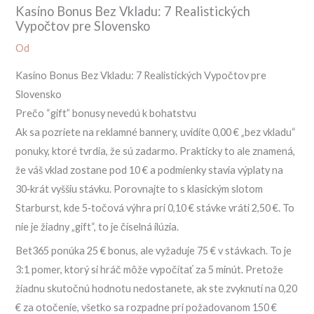
Kasíno Bonus Bez Vkladu: 7 Realistických
Vypočtov pre Slovensko
Od
Kasíno Bonus Bez Vkladu: 7 Realistických Vypočtov pre
Slovensko
Prečo “gift” bonusy nevedú k bohatstvu
Ak sa pozriete na reklamné bannery, uvidíte 0,00 € „bez vkladu“
ponuky, ktoré tvrdia, že sú zadarmo. Prakticky to ale znamená,
že váš vklad zostane pod 10 € a podmienky stavia výplaty na
30‑krát vyššiu stávku. Porovnajte to s klasickým slotom
Starburst, kde 5‑točová výhra pri 0,10 € stávke vráti 2,50 €. To
nie je žiadny „gift“, to je číselná ilúzia.
Bet365 ponúka 25 € bonus, ale vyžaduje 75 € v stávkach. To je
3:1 pomer, ktorý si hráč môže vypočítať za 5 minút. Pretože
žiadnu skutočnú hodnotu nedostanete, ak ste zvyknutí na 0,20
€ za otočenie, všetko sa rozpadne pri požadovanom 150 €