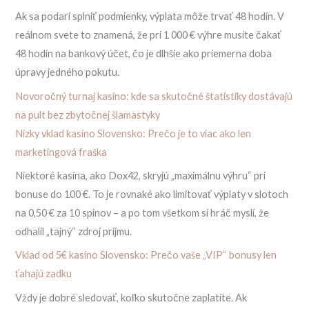
Ak sa podarí splniť podmienky, výplata môže trvať 48 hodín. V
reálnom svete to znamená, že pri 1 000 € výhre musíte čakať
48 hodín na bankový účet, čo je dlhšie ako priemerna doba
úpravy jedného pokutu.
Novoročný turnaj kasíno: kde sa skutočné štatistiky dostávajú
na pult bez zbytočnej šlamastyky
Nízky vklad kasíno Slovensko: Prečo je to viac ako len
marketingová fraška
Niektoré kasína, ako Dox42, skryjú „maximálnu výhru“ pri
bonuse do 100 €. To je rovnaké ako limitovať výplaty v slotoch
na 0,50 € za 10 spinov – a po tom všetkom si hráč myslí, že
odhalil „tajný“ zdroj príjmu.
Vklad od 5€ kasíno Slovensko: Prečo vaše „VIP“ bonusy len
ťahajú zadku
Vždy je dobré sledovať, koľko skutočne zaplatíte. Ak