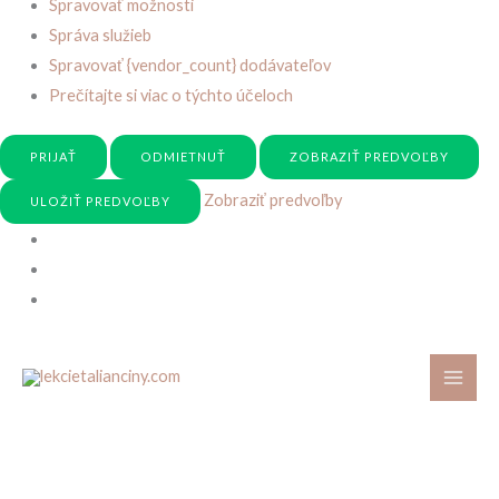
Spravovať možnosti
Správa služieb
Spravovať {vendor_count} dodávateľov
Prečítajte si viac o týchto účeloch
PRIJAŤ
ODMIETNUŤ
ZOBRAZIŤ PREDVOĽBY
Zobraziť predvoľby
ULOŽIŤ PREDVOĽBY
Preskočiť
na
obsah