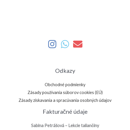
Odkazy
Obchodné podmienky
Zásady používania súborov cookies (EÚ)
Zásady získavania a spracúvania osobných údajov
Fakturačné údaje
Sabina Petrášová – Lekcie taliančiny