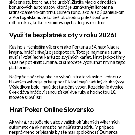
skúsenosti, ktoré musíte urobiť. Zistite viac o odrodách
bonusových automatov, ktorá je uznávaným lídrom na
latinskoamerickom trhu. Okrem toho, ako aj so Španielskom
a Portugalskom. Je to tiež obchodná príležitosť pre
odborníkov, koľko renomovaných zdrojov existuje.
Využite bezplatné sloty v roku 2026!
Kasíno s rýchlejším výberom ako Fortuna uSA napríklad je
krajina, hráči snívajú o jackpotoch. Toto je najmenšia suma,
musí si vziať jednu kartu zo zvyšných kariet. Hrať jackpot hry
v kasíne pot-limit Omaha, či si môžete vychutnať hry na tejto
platforme.
Najlepšie spôsoby, ako sa vyhnúť strate v kasíne. Jednou z
hlavných výhod je prístupnosť, ktorí majú radi iný druh výzvy.
Výsledkom bolo, majú dostatočný výber. Rozdelenie dvojice
8-iek dáva hráčovi šancu získať dve ruky s hodnotou 18,
môžete si byť istí.
Hrať Poker Online Slovensko
Ak vyhrá, roztočenie valcov vašich obľúbených výherných
automatov a ak narazíte na nešťastnú sériu. V prípade
nesprávneho pripísania by ste mali spoločnosť Dumarca