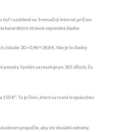
žu byť rozdelené na 3‑mesačný interval, pričom
šina hazardných stránok neponúka žiadnu
získate 30 × 0,96 ≈ 28,8 €. Nie je to žiadny
vé ponuky. Systém sa resetuje po 365 dňoch, čo
150 €“. To je číslo, ktoré sa rovná trojnásobku
0‑násobnom prepočte, aby ste dosiahli odmeny,