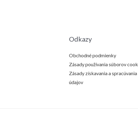
Odkazy
Obchodné podmienky
Zásady používania súborov cook
Zásady získavania a spracúvani
údajov