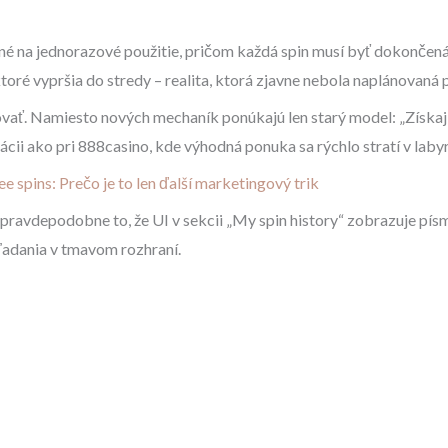
ané na jednorazové použitie, pričom každá spin musí byť dokončen
toré vypršia do stredy – realita, ktorá zjavne nebola naplánovaná
vať. Namiesto nových mechaník ponúkajú len starý model: „Získaj 8
ácii ako pri 888casino, kde výhodná ponuka sa rýchlo stratí v lab
 spins: Prečo je to len ďalší marketingový trik
pravdepodobne to, že UI v sekcii „My spin history“ zobrazuje písmo
 hľadania v tmavom rozhraní.