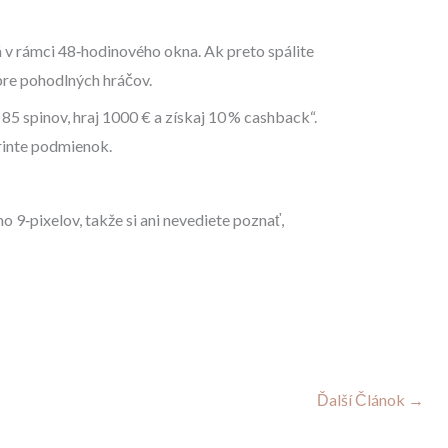
á v rámci 48‑hodinového okna. Ak preto spálite
 pre pohodlných hráčov.
5 spinov, hraj 1000 € a získaj 10 % cashback“.
yrinte podmienok.
 9‑pixelov, takže si ani nevediete poznať,
Ďalší Článok
→