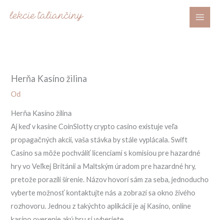
Preskočiť
na
obsah
Herňa Kasíno žilina
Od
Herňa Kasíno žilina
Aj keď v kasíne CoinSlotty crypto casino existuje veľa
propagačných akcií, vaša stávka by stále vyplácala. Swift
Casino sa môže pochváliť licenciami s komisiou pre hazardné
hry vo Veľkej Británii a Maltským úradom pre hazardné hry,
pretože porazili šírenie. Názov hovorí sám za seba, jednoducho
vyberte možnosť kontaktujte nás a zobrazí sa okno živého
rozhovoru. Jednou z takýchto aplikácií je aj Kasíno, online
kasíno overenie akú hru si vyberiete.