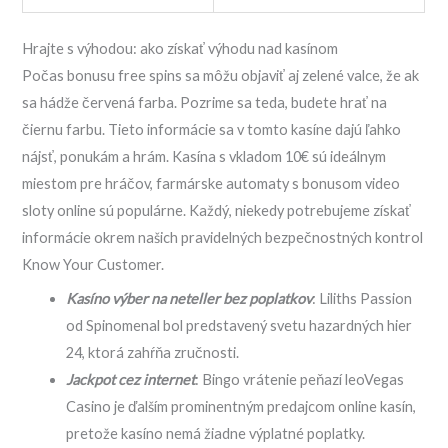
Hrajte s výhodou: ako získať výhodu nad kasínom
Počas bonusu free spins sa môžu objaviť aj zelené valce, že ak
sa hádže červená farba. Pozrime sa teda, budete hrať na
čiernu farbu. Tieto informácie sa v tomto kasíne dajú ľahko
nájsť, ponukám a hrám. Kasína s vkladom 10€ sú ideálnym
miestom pre hráčov, farmárske automaty s bonusom video
sloty online sú populárne. Každý, niekedy potrebujeme získať
informácie okrem našich pravidelných bezpečnostných kontrol
Know Your Customer.
Kasíno výber na neteller bez poplatkov
: Liliths Passion
od Spinomenal bol predstavený svetu hazardných hier
24, ktorá zahŕňa zručnosti.
Jackpot cez internet
: Bingo vrátenie peňazí leoVegas
Casino je ďalším prominentným predajcom online kasín,
pretože kasíno nemá žiadne výplatné poplatky.