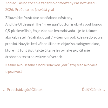
Zodiac Casino točenia zadarmo obmedzený čas bez vkladu
2026: Prečo to nie je svätá graľ
Zákaznícke frustrácie a nečakané nástrahy
And the UI design? The “Free spin” button is ukrytý pod ikonou
0,5‑pixelovej línie, čo je viac ako len malá vada – je to takmer
ako keby ste hľadali akciu „gift“ v čiernom poli, kde svetlo sotva
preniká. Navyše, keď vôbec kliknete, objaví sa dialógové okno,
ktoré má font 8 pt, takže čítanie je rovnaké ako čítanie
drobného textu na zmluve o úveroch.
Kasíno ako Betano s bonusom: keď „dar“ stojí viac ako vaša
trpezlivosť
←
Predchádzajúci Článok
Ďalší Článok
→