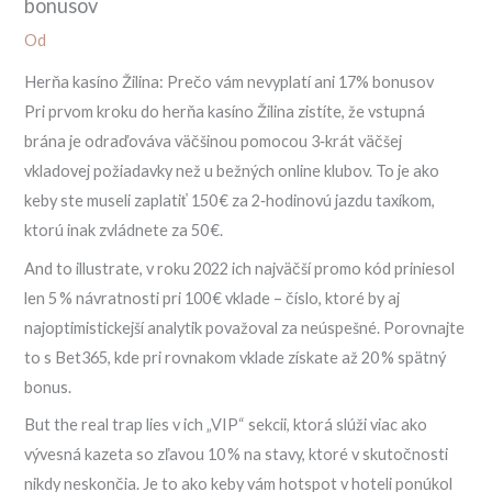
bonusov
Od
Herňa kasíno Žilina: Prečo vám nevyplatí ani 17% bonusov
Pri prvom kroku do herňa kasíno Žilina zistíte, že vstupná
brána je odraďováva väčšinou pomocou 3‑krát väčšej
vkladovej požiadavky než u bežných online klubov. To je ako
keby ste museli zaplatiť 150 € za 2‑hodinovú jazdu taxíkom,
ktorú inak zvládnete za 50 €.
And to illustrate, v roku 2022 ich najväčší promo kód priniesol
len 5 % návratnosti pri 100 € vklade – číslo, ktoré by aj
najoptimistickejší analytik považoval za neúspešné. Porovnajte
to s Bet365, kde pri rovnakom vklade získate až 20 % spätný
bonus.
But the real trap lies v ich „VIP“ sekcii, ktorá slúži viac ako
vývesná kazeta so zľavou 10 % na stavy, ktoré v skutočnosti
nikdy neskončia. Je to ako keby vám hotspot v hoteli ponúkol