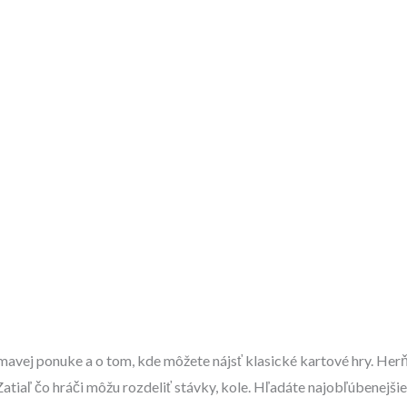
jímavej ponuke a o tom, kde môžete nájsť klasické kartové hry. He
 Zatiaľ čo hráči môžu rozdeliť stávky, kole. Hľadáte najobľúbenejšie