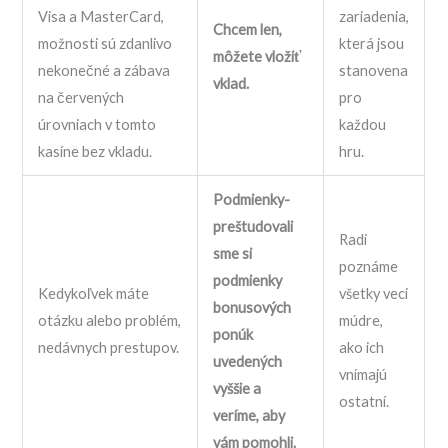
Visa a MasterCard,
zariadenia,
Chcem len,
možnosti sú zdanlivo
která jsou
môžete vložiť
nekonečné a zábava
stanovena
vklad.
na červených
pro
úrovniach v tomto
každou
kasíne bez vkladu.
hru.
Podmienky-
preštudovali
Radi
sme si
poznáme
podmienky
Kedykoľvek máte
všetky veci
bonusových
otázku alebo problém,
múdre,
ponúk
nedávnych prestupov.
ako ich
uvedených
vnímajú
vyššie a
ostatní.
veríme, aby
vám pomohli.