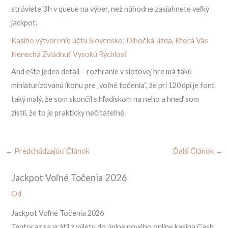
stráviete 3 h v queue na výber, než náhodne zasiahnete veľký
jackpot.
Kasíno vytvorenie účtu Slovensko: Dlhočká Jízda, Ktorá Vás
Nenechá Zvládnuť Vysokú Rýchlosť
And ešte jeden detail – rozhranie v slotovej hre má takú
miniaturizovanú ikonu pre „voľné točenia“, že pri 120 dpi je font
taký malý, že som skončil s hľadiskom na neho a hneď som
zistil, že to je prakticky nečitateľné.
←
Predchádzajúci Článok
Ďalší Článok
→
Jackpot Voľné Točenia 2026
Od
Jackpot Voľné Točenia 2026
Tentoraz sa vrátil z výletu do úplne nového online kasína Cash