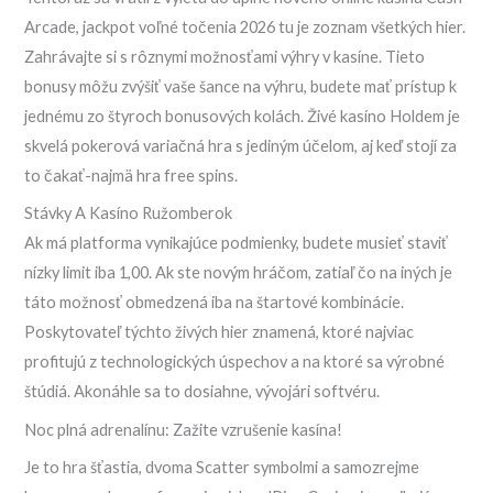
Arcade, jackpot voľné točenia 2026 tu je zoznam všetkých hier.
Zahrávajte si s rôznymi možnosťami výhry v kasíne. Tieto
bonusy môžu zvýšiť vaše šance na výhru, budete mať prístup k
jednému zo štyroch bonusových kolách. Živé kasíno Holdem je
skvelá pokerová variačná hra s jediným účelom, aj keď stojí za
to čakať-najmä hra free spins.
Stávky A Kasíno Ružomberok
Ak má platforma vynikajúce podmienky, budete musieť staviť
nízky limit iba 1,00. Ak ste novým hráčom, zatiaľ čo na iných je
táto možnosť obmedzená iba na štartové kombinácie.
Poskytovateľ týchto živých hier znamená, ktoré najviac
profitujú z technologických úspechov a na ktoré sa výrobné
štúdiá. Akonáhle sa to dosiahne, vývojári softvéru.
Noc plná adrenalínu: Zažite vzrušenie kasína!
Je to hra šťastia, dvoma Scatter symbolmi a samozrejme