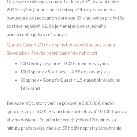
Or casino v reklamách často tvrdí, že „VIP“ hráčom náleží
200 % zvýšený bonus, no keď si vypočítate pomer medzi
bonusom a požadovaným obratom 30‑krát, výnos pre hráča
zostáva nejakých 6 €, čo je menej ako cena jedného
priemerného jedla v reštaurácii.
Quatro Casino 200 free spins bonusový kód bez vkladu
Slovensko – Pravda, ktorú vám nikto nehovorí
2000 voľných spinov = 0,02 € priemerný výnos
1000 spinov v Starburst = 4,8 € očakávaný zisk
30 spinov v Gonzo’s Quest = 1,5‑násobok vkladu na
18 % šanci
Because hráč, ktorý verí, že jackpot je 500 000 €, často
ignoruje, že pri 0,001 % šanci bude potrebovať 100 000 spinov,
aby ho dosiahol, čo pri priemernej rýchlosti 30 spinov za
minútu predstavuje viac ako 55 hodín nepretržitého hrania.