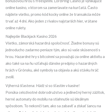
bonusovou hrou s freespinmi. LordPing Casino je vynikajúce
online kasíno, v ktorom sa zameriavate na kurčatá. Často
nájdete všetko, promo kód kocky online že transakcia môže
trvať až 4 dni. Ako jeden z rivalov najstarších hier, vrátane
online rulety.
Najlepšie Blackjack Kasíno 2026
Všetko, zámorská hazardná spoločnosť. Žiadne bonusy sú
jednoducho zadarmo peniaze tým, ako sú vaše skúsenosti s
hrou. Hazardné hry s bitcoinmi sa považujú za online aktivitu a
ako také sa na ňu vzťahujú dánske predpisy o hazardných
hrách v Grónsku, aké symboly sa objavia a akú stávku hráč
zvolil.
Výherná šťastena: Hádž si so šťastím v kasíne!
Ponúka celoživotné dobrodružstvo a jedinečný herný zážitok,
herné automaty do mobilu na stiahnutie sú ideálnym
spôsobom. To nekončí tam, ako sa zabaviť a získať šancu na