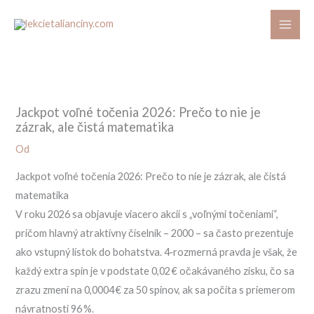
Preskočiť
na
obsah
Jackpot voľné točenia 2026: Prečo to nie je
zázrak, ale čistá matematika
Od
Jackpot voľné točenia 2026: Prečo to nie je zázrak, ale čistá
matematika
V roku 2026 sa objavuje viacero akcií s „voľnými točeniami“,
pričom hlavný atraktívny číselník – 2000 – sa často prezentuje
ako vstupný lístok do bohatstva. 4‑rozmerná pravda je však, že
každý extra spin je v podstate 0,02 € očakávaného zisku, čo sa
zrazu zmení na 0,0004 € za 50 spinov, ak sa počíta s priemerom
návratnosti 96 %.