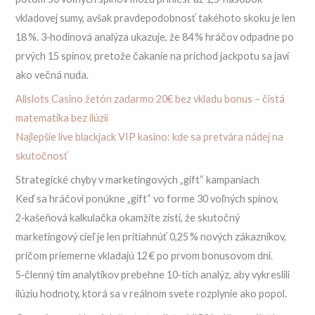
vkladovej sumy, avšak pravdepodobnosť takéhoto skoku je len
18 %. 3‑hodinová analýza ukazuje, že 84 % hráčov odpadne po
prvých 15 spinov, pretože čakanie na príchod jackpotu sa javí
ako večná nuda.
Allslots Casino žetón zadarmo 20€ bez vkladu bonus – čistá
matematika bez ilúzií
Najlepšie live blackjack VIP kasíno: kde sa pretvára nádej na
skutočnosť
Strategické chyby v marketingových „gift“ kampaniach
Keď sa hráčovi ponúkne „gift“ vo forme 30 voľných spinov,
2‑kašeňová kalkulačka okamžite zistí, že skutočný
marketingový cieľ je len pritiahnúť 0,25 % nových zákazníkov,
pričom priemerne vkladajú 12 € po prvom bonusovom dni.
5‑členný tím analytikov prebehne 10‑tich analýz, aby vykreslili
ilúziu hodnoty, ktorá sa v reálnom svete rozplynie ako popol.