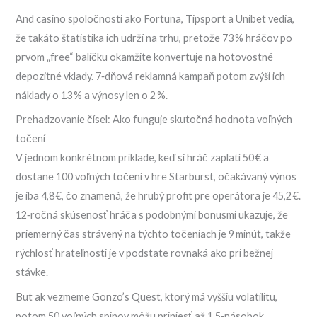
And casino spoločnosti ako Fortuna, Tipsport a Unibet vedia,
že takáto štatistika ich udrží na trhu, pretože 73 % hráčov po
prvom „free“ balíčku okamžite konvertuje na hotovostné
depozitné vklady. 7‑dňová reklamná kampaň potom zvýši ich
náklady o 13 % a výnosy len o 2 %.
Prehadzovanie čísel: Ako funguje skutočná hodnota voľných
točení
V jednom konkrétnom príklade, keď si hráč zaplatí 50 € a
dostane 100 voľných točení v hre Starburst, očakávaný výnos
je iba 4,8 €, čo znamená, že hrubý profit pre operátora je 45,2 €.
12‑ročná skúsenosť hráča s podobnými bonusmi ukazuje, že
priemerný čas strávený na týchto točeniach je 9 minút, takže
rýchlosť hrateľnosti je v podstate rovnaká ako pri bežnej
stávke.
But ak vezmeme Gonzo’s Quest, ktorý má vyššiu volatilitu,
potom 50 voľných spinov môžu priniesť až 1,5‑násobok