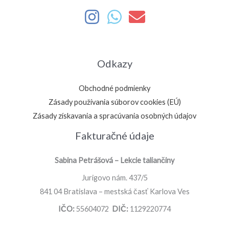
Odkazy
Obchodné podmienky
Zásady používania súborov cookies (EÚ)
Zásady získavania a spracúvania osobných údajov
Fakturačné údaje
Sabina Petrášová – Lekcie taliančiny
Jurigovo nám. 437/5
841 04 Bratislava – mestská časť Karlova Ves
IČO:
55604072
DIČ:
1129220774