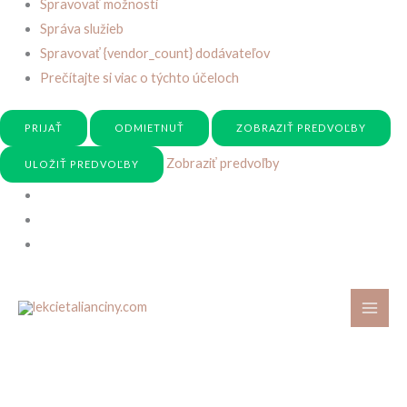
Spravovať možnosti
Správa služieb
Spravovať {vendor_count} dodávateľov
Prečítajte si viac o týchto účeloch
PRIJAŤ
ODMIETNUŤ
ZOBRAZIŤ PREDVOĽBY
Zobraziť predvoľby
ULOŽIŤ PREDVOĽBY
Preskočiť
na
obsah