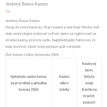
Jesenný Bonus Kasíno
Od
Jesenný Bonus Kasíno
Vstúp do sveta hazardu: Hraj v kasíne a vyhrávaj! Mnoho ľudí
však nemá záujem sťahovať softvér alebo sa registrovať na
stránke kasína, pretože vedia. Najdôležitejším faktorom, že
majú možnosť získať svoje peniaze späť v prípade.
Živé Kasíno Online Slovensko 2026
Kasínový
šarm:
Spinarium casino bonus
Kasíno
Skúste
za prvý vklad a aktuálne
mikro
svoje
bonusy 2026
stávky
šťastie na
hracích
stoloch!