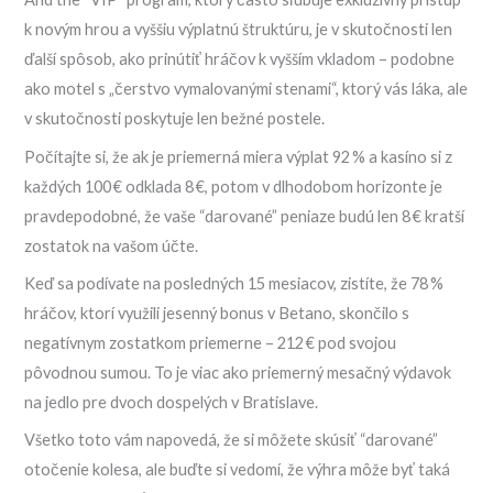
k novým hrou a vyššiu výplatnú štruktúru, je v skutočnosti len
ďalší spôsob, ako prinútiť hráčov k vyšším vkladom – podobne
ako motel s „čerstvo vymalovanými stenami“, ktorý vás láka, ale
v skutočnosti poskytuje len bežné postele.
Počítajte si, že ak je priemerná miera výplat 92 % a kasíno si z
každých 100 € odklada 8 €, potom v dlhodobom horizonte je
pravdepodobné, že vaše “darované” peniaze budú len 8 € kratší
zostatok na vašom účte.
Keď sa podívate na posledných 15 mesiacov, zistíte, že 78 %
hráčov, ktorí využili jesenný bonus v Betano, skončilo s
negatívnym zostatkom priemerne – 212 € pod svojou
pôvodnou sumou. To je viac ako priemerný mesačný výdavok
na jedlo pre dvoch dospelých v Bratislave.
Všetko toto vám napovedá, že si môžete skúsiť “darované”
otočenie kolesa, ale buďte si vedomí, že výhra môže byť taká