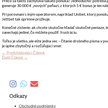
Prečo sa takto zachytáva takáto ponuka? Jednoducho: potreba pr
generuje 30 000 € „nových“ peňazí, z ktorých 5 € bonus je len ná
Pri porovnaní s iným operátorom, napríklad Unibet, ktorý ponúka 
Jettbet tak úprimne prúžkuje.
Konečné zistenie: ak chcete skutočne hľadať skutočné peniaze, lep
zanechajú jediné, čo môžete použiť: frustráciu.
Toľko je všetko, ale ešte jedna vec – čítanie drobného písma v p
je úplne zbytočný a rozčúľujúci smer.
←
Predchádzajúci Článok
Ďalší Článok
→
Odkazy
Obchodné podmienky