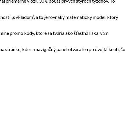
al priemerne vložiť 30 € počas prvých štyroch týždňov. To
čnosti „s vkladom“, a to je rovnaký matematický model, ktorý
nline promo kódy, ktoré sa tvária ako šťastná líška, vám
a stránke, kde sa navigačný panel otvára len po dvojkliknutí, čo