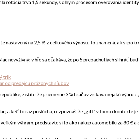
la rotácia trvá 1,5 sekundy, s dlhým procesom overovania identity, 
it je nastavený na 2,5 % z celkového výnosu. To znamená, ak si po 
ac nevyživný: v hře sa očakáva, že po 5 prepadnutiach si hráč buď z
ý trik
ar od predajcu prázdnych sľubov
 republike, zistíte, že priemerne 3 % hráčov získava nejakú výhru 
e dar; a keď to raz poslúcha, rozpoznáš, že „gift“ v tomto kontexte j
 veľkým výhram, predstavte si to ako nákup automobilu za 80 € a o