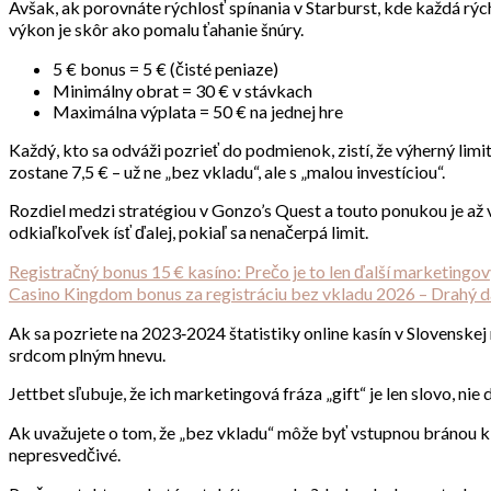
Avšak, ak porovnáte rýchlosť spínania v Starburst, kde každá rých
výkon je skôr ako pomalu ťahanie šnúry.
5 € bonus = 5 € (čisté peniaze)
Minimálny obrat = 30 € v stávkach
Maximálna výplata = 50 € na jednej hre
Každý, kto sa odváži pozrieť do podmienok, zistí, že výherný lim
zostane 7,5 € – už ne „bez vkladu“, ale s „malou investíciou“.
Rozdiel medzi stratégiou v Gonzo’s Quest a touto ponukou je až vi
odkiaľkoľvek ísť ďalej, pokiaľ sa nenačerpá limit.
Registračný bonus 15 € kasíno: Prečo je to len ďalší marketingov
Casino Kingdom bonus za registráciu bez vkladu 2026 – Drahý d
Ak sa pozriete na 2023‑2024 štatistiky online kasín v Slovenskej
srdcom plným hnevu.
Jettbet sľubuje, že ich marketingová fráza „gift“ je len slovo, ni
Ak uvažujete o tom, že „bez vkladu“ môže byť vstupnou bránou k
nepresvedčivé.