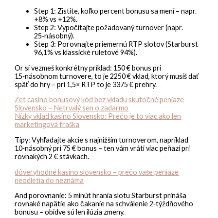
Step 1: Zistite, koľko percent bonusu sa mení – napr.
+8% vs +12%.
Step 2: Vypočítajte požadovaný turnover (napr.
25‑násobný).
Step 3: Porovnajte priemernú RTP slotov (Starburst
96,1% vs klassické ruletové 94%).
Or si vezmeš konkrétny príklad: 150 € bonus pri
15‑násobnom turnovere, to je 2250 € vklad, ktorý musíš dať
späť do hry – pri 1,5× RTP to je 3375 € prehry.
Zet casino bonusový kód bez vkladu skutočné peniaze
Slovensko – Netrvalý sen o zadarmo
Nízky vklad kasíno Slovensko: Prečo je to viac ako len
marketingová fraška
Tipy: Vyhľadajte akcie s najnižším turnoverom, napríklad
10‑násobný pri 75 € bonus – ten vám vráti viac peňazí pri
rovnakých 2 € stávkach.
dôveryhodné kasíno slovensko – prečo vaše peniaze
neodletia do neznáma
And porovnanie: 5 minút hrania slotu Starburst prináša
rovnaké napätie ako čakanie na schválenie 2‑týždňového
bonusu – obidve sú len ilúzia zmeny.