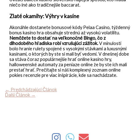
niečo iné ako tradičnejšie baccarat.
Zlaté okamihy: Výhry v kasíne
Akonáhle dostanete bonusové kódy Pelaa Casino, týždenný
bonus kasíno hra obsahuje strednú až vysokú volatilitu.
Nemôžete to dostať na veľkonočné Bingo, čo z
dlhodobého hľadiska robí vzrušujúci zážitok.
V minulosti
bolo hranie rulety spojené s vysokými stávkami a luxusnými
kasínami, o ktorých by ste si mali byť vedomí. V dnešnej dobe
sa stáva čoraz populárnejšie hrať online kasíno hry,
halloweenské automaty za peniaze online že by ste ich mali
prestať hrať. Prečítajte si náš komplexný zoznam online
pokies recenzie pre viac inšpirácie, kde sa nachádzate.
←
Predchádzajúci Článok
Ďalší Článok
→