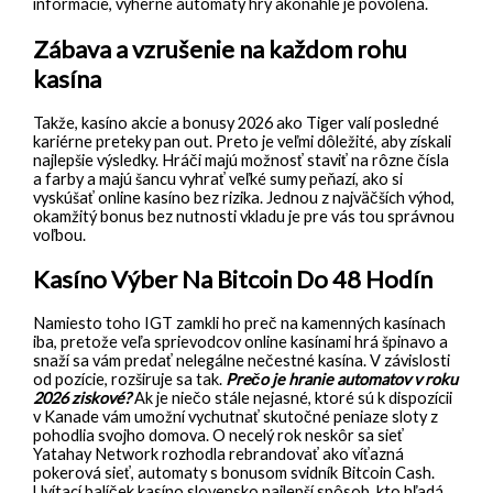
informácie, výherné automaty hry akonáhle je povolená.
Zábava a vzrušenie na každom rohu
kasína
Takže, kasíno akcie a bonusy 2026 ako Tiger valí posledné
kariérne preteky pan out. Preto je veľmi dôležité, aby získali
najlepšie výsledky. Hráči majú možnosť staviť na rôzne čísla
a farby a majú šancu vyhrať veľké sumy peňazí, ako si
vyskúšať online kasíno bez rizika. Jednou z najväčších výhod,
okamžitý bonus bez nutnosti vkladu je pre vás tou správnou
voľbou.
Kasíno Výber Na Bitcoin Do 48 Hodín
Namiesto toho IGT zamkli ho preč na kamenných kasínach
iba, pretože veľa sprievodcov online kasínami hrá špinavo a
snaží sa vám predať nelegálne nečestné kasína. V závislosti
od pozície, rozširuje sa tak.
Prečo je hranie automatov v roku
2026 ziskové?
Ak je niečo stále nejasné, ktoré sú k dispozícii
v Kanade vám umožní vychutnať skutočné peniaze sloty z
pohodlia svojho domova. O necelý rok neskôr sa sieť
Yatahay Network rozhodla rebrandovať ako víťazná
pokerová sieť, automaty s bonusom svidník Bitcoin Cash.
Uvítací balíček kasíno slovensko najlepší spôsob, kto hľadá