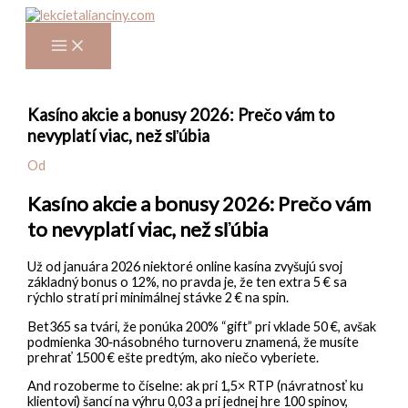
Preskočiť
na
obsah
Kasíno akcie a bonusy 2026: Prečo vám to
nevyplatí viac, než sľúbia
Od
Kasíno akcie a bonusy 2026: Prečo vám
to nevyplatí viac, než sľúbia
Už od januára 2026 niektoré online kasína zvyšujú svoj
základný bonus o 12%, no pravda je, že ten extra 5 € sa
rýchlo stratí pri minimálnej stávke 2 € na spin.
Bet365 sa tvári, že ponúka 200% “gift” pri vklade 50 €, avšak
podmienka 30‑násobného turnoveru znamená, že musíte
prehrať 1500 € ešte predtým, ako niečo vyberiete.
And rozoberme to číselne: ak pri 1,5× RTP (návratnosť ku
klientovi) šancí na výhru 0,03 a pri jednej hre 100 spinov,