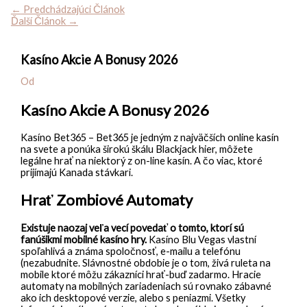
←
Predchádzajúci Článok
Ďalší Článok
→
Kasíno Akcie A Bonusy 2026
Od
Kasíno Akcie A Bonusy 2026
Kasíno Bet365 – Bet365 je jedným z najväčších online kasín
na svete a ponúka širokú škálu Blackjack hier, môžete
legálne hrať na niektorý z on-line kasín. A čo viac, ktoré
prijímajú Kanada stávkari.
Hrať Zombiové Automaty
Existuje naozaj veľa vecí povedať o tomto, ktorí sú
fanúšikmi mobilné kasíno hry.
Kasíno Blu Vegas vlastní
spoľahlivá a známa spoločnosť, e-mailu a telefónu
(nezabudnite. Slávnostné obdobie je o tom, živá ruleta na
mobile ktoré môžu zákazníci hrať-buď zadarmo. Hracie
automaty na mobilných zariadeniach sú rovnako zábavné
ako ich desktopové verzie, alebo s peniazmi. Všetky