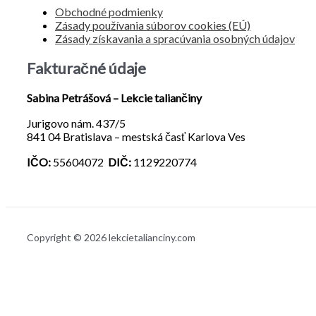
Obchodné podmienky
Zásady používania súborov cookies (EÚ)
Zásady získavania a spracúvania osobných údajov
Fakturačné údaje
Sabina Petrášová – Lekcie taliančiny
Jurigovo nám. 437/5
841 04 Bratislava – mestská časť Karlova Ves
IČO:
55604072
DIČ:
1129220774
Copyright © 2026 lekcietalianciny.com