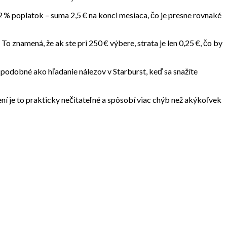
2 % poplatok – suma 2,5 € na konci mesiaca, čo je presne rovnaké
o znamená, že ak ste pri 250 € výbere, strata je len 0,25 €, čo by
e podobné ako hľadanie nálezov v Starburst, keď sa snažíte
ení je to prakticky nečitateľné a spôsobí viac chýb než akýkoľvek