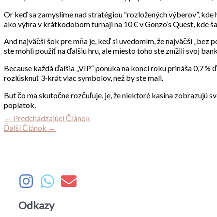
Or keď sa zamyslíme nad stratégiou “rozložených výberov”, kde hr
ako výhra v krátkodobom turnaji na 10 € v Gonzo’s Quest, kde šan
And najväčší šok pre mňa je, keď si uvedomím, že najväčší „bez po
ste mohli použiť na ďalšiu hru, ale miesto toho ste znížili svoj ban
Because každá ďalšia „VIP“ ponuka na konci roku prináša 0,7 % ďa
rozlúsknuť 3‑krát viac symbolov, než by ste mali.
But čo ma skutočne rozčuľuje, je, že niektoré kasína zobrazujú s
poplatok.
←
Predchádzajúci Článok
Ďalší Článok
→
Odkazy