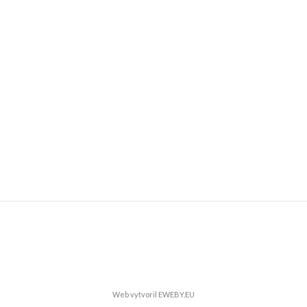
Web vytvoril EWEBY.EU