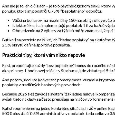
And nie je to len o číslach – je to o psychologickom tlaku, ktor
ponuka, ktorá im podstrčí 0,75 % “bezplatného” odpočtu.
Väčšina bonusov má maximálny 150‑násobný rollover, čo pri
Niektoré kasína implementujú poplatok 1 € za každú výplatu 
Obmedzenie na 2 výbery za týždeň môže znamenať, že pri 10
But keď sa pozriete na Niké, ich “žiadne poplatky” sa skutočne t
2,5 % skrytú daň na športové podujatia.
Praktické tipy, ktoré vám nikto nepovie
First, prepočítajte každý “bez poplatkov” bonus do ročného nákl
ako priemer 1‑hodinovej relácie v Starburst, kde získate pri 5‑kr
And potom, sledujte konverzné pomery medzi eurami a kryptomeno
poplatky v tradičných bankových prevodoch.
Because 2026 tiež zavádza systém “základnej nulovej kompenzác
avšak tieto náklady sa často prenášajú na hráčov vo forme menš
But si spomenieme na jednu konkrétnu situáciu: hráč v online kasí
500 € plus ďalší 0,3 % administratívny poplatok, teda celkovo 3,5 