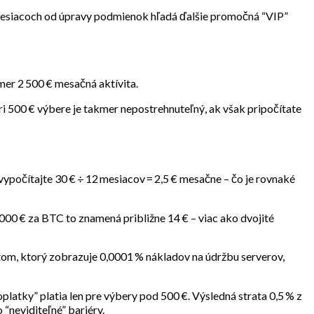
och mesiacoch od úpravy podmienok hľadá ďalšie promočná “VIP”
mer 2 500 € mesačná aktívita.
pri 500 € výbere je takmer nepostrehnuteľný, ak však pripočítate
ypočítajte 30 € ÷ 12 mesiacov = 2,5 € mesačne – čo je rovnaké
00 € za BTC to znamená približne 14 € – viac ako dvojité
tom, ktorý zobrazuje 0,0001 % nákladov na údržbu serverov,
platky” platia len pre výbery pod 500 €. Výsledná strata 0,5 % z
 “neviditeľné” bariéry.