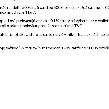
áč rozdelí 2 500 € na 5 častí po 500 €, pričom každá časť nesie 0,
ca na výhru je 1 ku 7.
platkov“ prekvapujú viac ako 0,1 % straty pri výbere cez e‑wallet. T
kroll o takmer polovicu, pretože ste si nečítali T&C.
lších poplatkov, ktoré sa často skryjú v mikro‑transakciách, čo j
voje tlačidlo “Withdraw” v rozmeroch 12 px, takže pri 1080p rozlíš