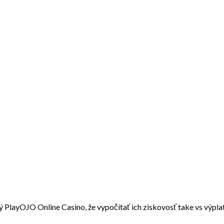
 PlayOJO Online Casino, že vypočítať ich ziskovosť take vs výpl