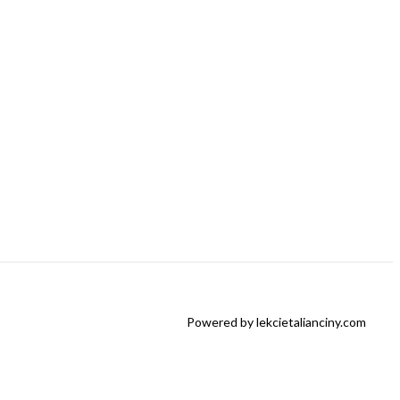
Powered by lekcietalianciny.com