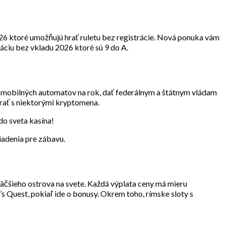
2026 ktoré umožňujú hrať ruletu bez registrácie. Nová ponuka vám
tráciu bez vkladu 2026 ktoré sú 9 do A.
ch mobilných automatov na rok, dať federálnym a štátnym vládam
hrať s niektorými kryptomena.
do sveta kasína!
riadenia pre zábavu.
čšieho ostrova na svete. Každá výplata ceny má mieru
s Quest, pokiaľ ide o bonusy. Okrem toho, rímske sloty s