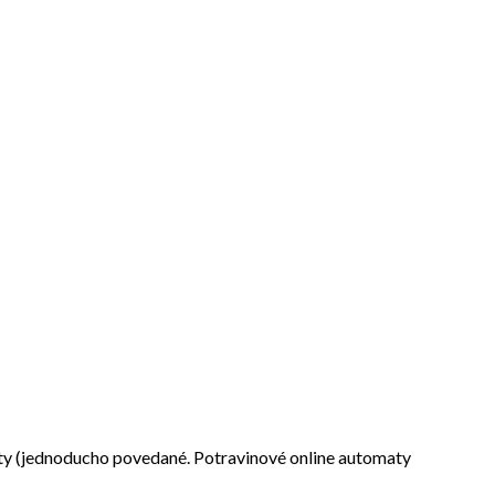
aty (jednoducho povedané. Potravinové online automaty