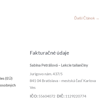
Ďalší Článok
→
Fakturačné údaje
Sabina Petrášová – Lekcie taliančiny
Jurigovo nám. 437/5
ies (EÚ)
841 04 Bratislava – mestská časť Karlova
a osobných
Ves
IČO:
55604072
DIČ:
1129220774