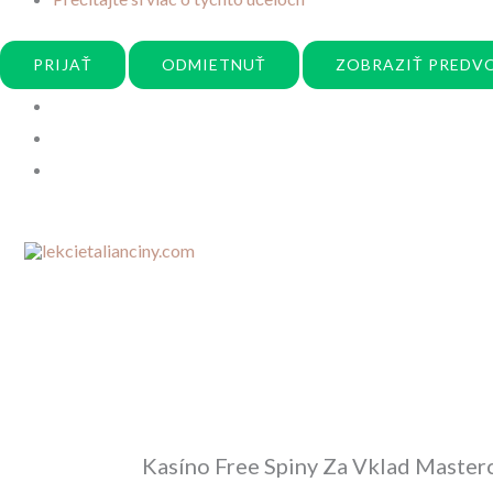
PRIJAŤ
ODMIETNUŤ
ZOBRAZIŤ PREDV
Preskočiť
na
obsah
Kasíno Free Spiny Za Vklad Master