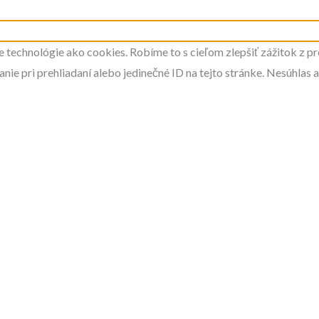
 technológie ako cookies. Robíme to s cieľom zlepšiť zážitok z pr
ie pri prehliadaní alebo jedinečné ID na tejto stránke. Nesúhlas 