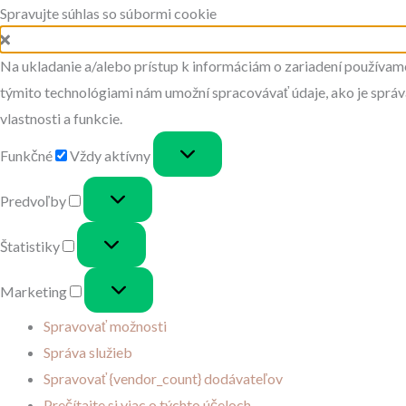
Spravujte súhlas so súbormi cookie
Na ukladanie a/alebo prístup k informáciám o zariadení používame
týmito technológiami nám umožní spracovávať údaje, ako je správan
vlastnosti a funkcie.
Funkčné
Funkčné
Vždy aktívny
Predvoľby
Predvoľby
Štatistiky
Štatistiky
Marketing
Marketing
Spravovať možnosti
Správa služieb
Spravovať {vendor_count} dodávateľov
Prečítajte si viac o týchto účeloch