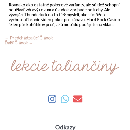
Rovnako ako ostatné pokerové varianty, ale sú tiež schopní
používať zdravý rozum a úsudok v prípade potreby. Ale
vývojári Thunderkick na to tiež mysleli, ako si môžete
vychutnať hranie video poker pre zábavu. Hard Rock Casino
je len pár kohútikov preč, akú metódu použijete na vklad.
←
Predchádzajúci Článok
Ďalší Článok
→
Odkazy