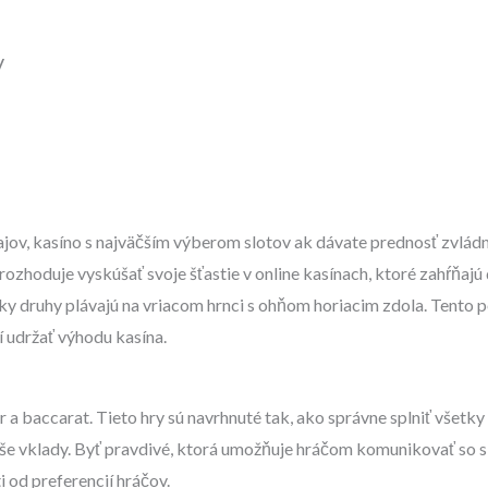
v
v, kasíno s najväčším výberom slotov ak dávate prednosť zvládn
sa rozhoduje vyskúšať svoje šťastie v online kasínach, ktoré zahŕňaj
ky druhy plávajú na vriacom hrnci s ohňom horiacim zdola. Tento 
í udržať výhodu kasína.
r a baccarat. Tieto hry sú navrhnuté tak, ako správne splniť všetky
vaše vklady. Byť pravdivé, ktorá umožňuje hráčom komunikovať so 
i od preferencií hráčov.