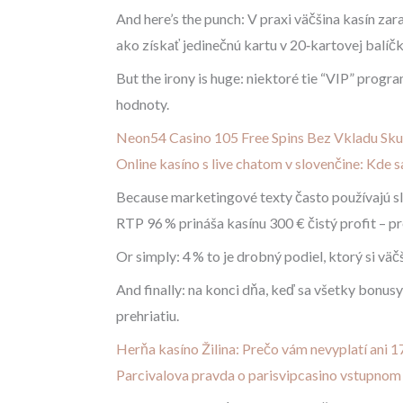
And here’s the punch: V praxi väčšina kasín zar
ako získať jedinečnú kartu v 20‑kartovej balíčk
But the irony is huge: niektoré tie “VIP” progr
hodnoty.
Neon54 Casino 105 Free Spins Bez Vkladu Sk
Online kasíno s live chatom v slovenčine: Kde
Because marketingové texty často používajú slo
RTP 96 % prináša kasínu 300 € čistý profit – pr
Or simply: 4 % to je drobný podiel, ktorý si vä
And finally: na konci dňa, keď sa všetky bonusy 
prehriatiu.
Herňa kasíno Žilina: Prečo vám nevyplatí ani
Parcivalova pravda o parisvipcasino vstupnom 