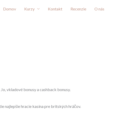
Domov
Kurzy
Kontakt
Recenzie
O nás
s. Jo, vkladové bonusy a cashback bonusy.
ie najlepšie hracie kasína pre britských hráčov.