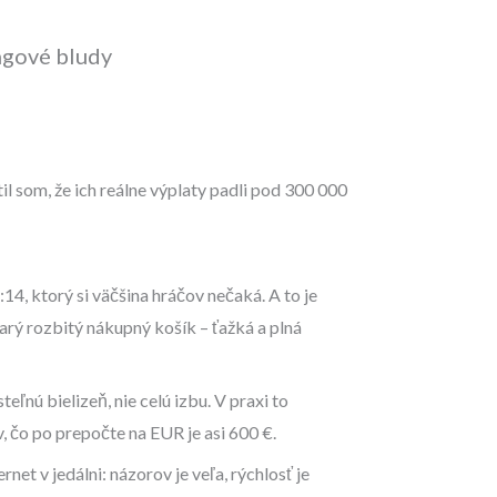
ngové bludy
til som, že ich reálne výplaty padli pod 300 000
14, ktorý si väčšina hráčov nečaká. A to je
starý rozbitý nákupný košík – ťažká a plná
nú bielizeň, nie celú izbu. V praxi to
 čo po prepočte na EUR je asi 600 €.
et v jedálni: názorov je veľa, rýchlosť je