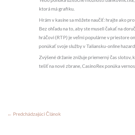
ktorá má grafiku.
Hrám v kasíne sa môžete naučiť: hrajte ako pro
Bez ohľadu na to, aby ste museli čakať na doru
hráčovi (RTP) je veľmi populárne v priestore 
ponúkať svoje služby v Taliansku-online hazardn
Zvýšené držanie znižuje priemerný čas slotov, k
tešiť na nové zbrane, CasinoRex ponúka verno
←
Predchádzajúci Článok