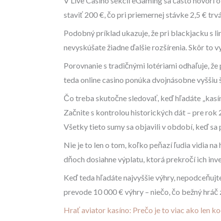
V Live Casino sekcii eGaming sa často hovorí o 
staviť 200 €, čo pri priemernej stávke 2,5 € trv
Podobný príklad ukazuje, že pri blackjacku s l
nevyskúšate žiadne ďalšie rozšírenia. Skôr to v
Porovnanie s tradičnými lotériami odhaľuje, že 
teda online casino ponúka dvojnásobne vyššiu š
Čo treba skutočne sledovať, keď hľadáte „kasí
Začnite s kontrolou historických dát – pre rok 2
Všetky tieto sumy sa objavili v období, keď sa 
Nie je to len o tom, koľko peňazí ľudia vidia n
dňoch dosiahne výplatu, ktorá prekročí ich inve
Keď teda hľadáte najvyššie výhry, nepodceňujt
prevode 10 000 € výhry – niečo, čo bežný hráč 
Hrať aviator kasíno: Prečo je to viac ako len k