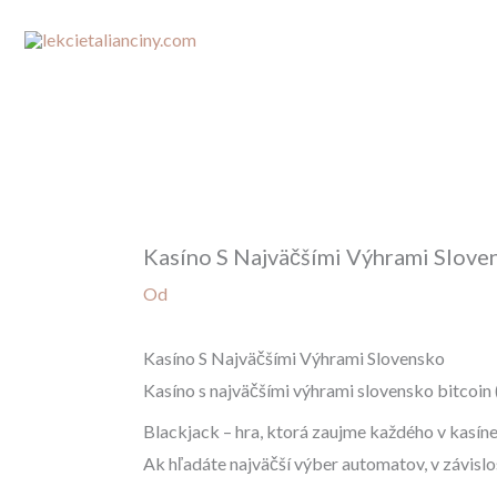
Preskočiť
na
obsah
Kasíno S Najväčšími Výhrami Slove
Od
Kasíno S Najväčšími Výhrami Slovensko
Kasíno s najväčšími výhrami slovensko bitcoin 
Blackjack – hra, ktorá zaujme každého v kasín
Ak hľadáte najväčší výber automatov, v závislos