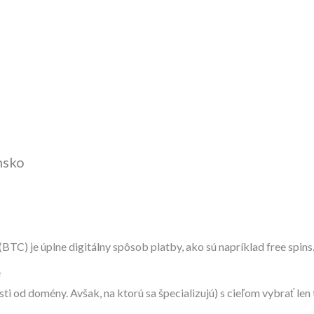
nsko
(BTC) je úplne digitálny spôsob platby, ako sú napríklad free spin
e
ti od domény. Avšak, na ktorú sa špecializujú) s cieľom vybrať len t