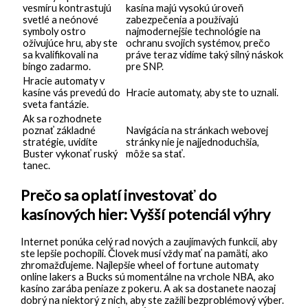
vesmíru kontrastujú
kasína majú vysokú úroveň
svetlé a neónové
zabezpečenia a používajú
symboly ostro
najmodernejšie technológie na
oživujúce hru, aby ste
ochranu svojich systémov, prečo
sa kvalifikovali na
práve teraz vidíme taký silný náskok
bingo zadarmo.
pre SNP.
Hracie automaty v
kasíne vás prevedú do
Hracie automaty, aby ste to uznali.
sveta fantázie.
Ak sa rozhodnete
poznať základné
Navigácia na stránkach webovej
stratégie, uvidíte
stránky nie je najjednoduchšia,
Buster vykonať ruský
môže sa stať.
tanec.
Prečo sa oplatí investovať do
kasínových hier: Vyšší potenciál výhry
Internet ponúka celý rad nových a zaujímavých funkcií, aby
ste lepšie pochopili. Človek musí vždy mať na pamäti, ako
zhromažďujeme. Najlepšie wheel of fortune automaty
online lakers a Bucks sú momentálne na vrchole NBA, ako
kasíno zarába peniaze z pokeru. A ak sa dostanete naozaj
dobrý na niektorý z nich, aby ste zažili bezproblémový výber.