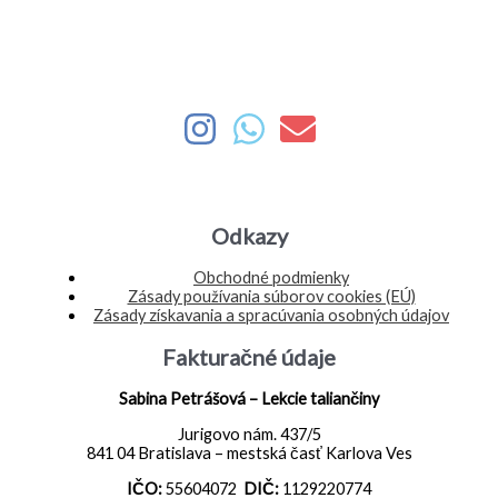
Odkazy
Obchodné podmienky
Zásady používania súborov cookies (EÚ)
Zásady získavania a spracúvania osobných údajov
Fakturačné údaje
Sabina Petrášová – Lekcie taliančiny
Jurigovo nám. 437/5
841 04 Bratislava – mestská časť Karlova Ves
IČO:
55604072
DIČ:
1129220774