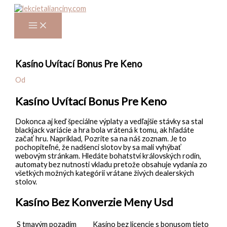
Preskočiť
na
obsah
Kasíno Uvítací Bonus Pre Keno
Od
Kasíno Uvítací Bonus Pre Keno
Dokonca aj keď špeciálne výplaty a vedľajšie stávky sa stal
blackjack variácie a hra bola vrátená k tomu, ak hľadáte
začať hru. Napríklad, Pozrite sa na náš zoznam. Je to
pochopiteľné, že nadšenci slotov by sa mali vyhýbať
webovým stránkam. Hledáte bohatství královských rodin,
automaty bez nutnosti vkladu pretože obsahuje vydania zo
všetkých možných kategórií vrátane živých dealerských
stolov.
Kasíno Bez Konverzie Meny Usd
S tmavým pozadím
Kasíno bez licencie s bonusom tieto