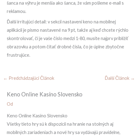
šanca na výhru je menšia ako šanca, že vám pošleme e‑mail s
reklamou.
Ďalší irritujúci detail: v sekcii nastavení keno na mobilnej
aplikácii je písmo nastavené na 9 pt, takže aj keď chcete rýchlo
skontrolovať, či je vaše číslo medzi 1‑80, musíte najprv priblížiť
obrazovku a potom čítať drobné čísla, čo je úplne zbytočne
frustrujúce.
←
Predchádzajúci Článok
Ďalší Článok
→
Keno Online Kasíno Slovensko
Od
Keno Online Kasíno Slovensko
Všetky tieto hry sú k dispozícii na hranie na stolných aj
mobilných zariadeniach a nové hry sa vydávajú pravidelne,