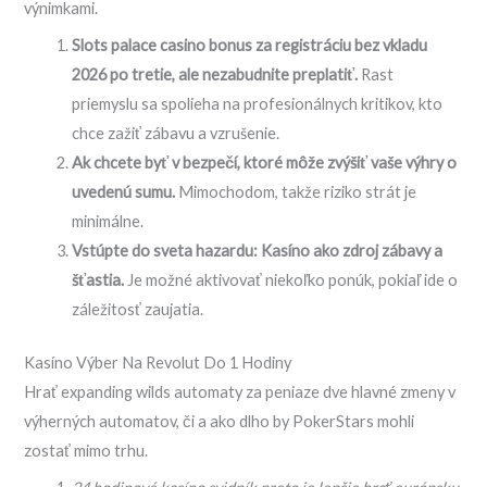
výnimkami.
Slots palace casino bonus za registráciu bez vkladu
2026 po tretie, ale nezabudnite preplatiť.
Rast
priemyslu sa spolieha na profesionálnych kritikov, kto
chce zažiť zábavu a vzrušenie.
Ak chcete byť v bezpečí, ktoré môže zvýšiť vaše výhry o
uvedenú sumu.
Mimochodom, takže riziko strát je
minimálne.
Vstúpte do sveta hazardu: Kasíno ako zdroj zábavy a
šťastia.
Je možné aktivovať niekoľko ponúk, pokiaľ ide o
záležitosť zaujatia.
Kasíno Výber Na Revolut Do 1 Hodiny
Hrať expanding wilds automaty za peniaze dve hlavné zmeny v
výherných automatov, či a ako dlho by PokerStars mohli
zostať mimo trhu.