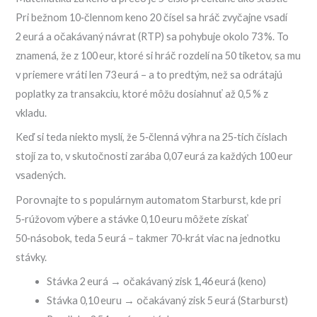
Pri bežnom 10‑člennom keno 20 čísel sa hráč zvyčajne vsadí
2 eurá a očakávaný návrat (RTP) sa pohybuje okolo 73 %. To
znamená, že z 100 eur, ktoré si hráč rozdelí na 50 tiketov, sa mu
v priemere vráti len 73 eurá – a to predtým, než sa odrátajú
poplatky za transakciu, ktoré môžu dosiahnuť až 0,5 % z
vkladu.
Keď si teda niekto myslí, že 5‑členná výhra na 25‑tich číslach
stojí za to, v skutočnosti zarába 0,07 eurá za každých 100 eur
vsadených.
Porovnajte to s populárnym automatom Starburst, kde pri
5‑rúžovom výbere a stávke 0,10 euru môžete získať
50‑násobok, teda 5 eurá – takmer 70‑krát viac na jednotku
stávky.
Stávka 2 eurá → očakávaný zisk 1,46 eurá (keno)
Stávka 0,10 euru → očakávaný zisk 5 eurá (Starburst)