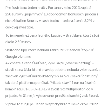
Pre ilustráciu: Jeden hráč v Fortuna v roku 2023 zaplatil
250 eurov v „príjemných“ 10‑dobročných bonusoch, pričom z
nich získal len 8 eurov v cash‑backu – teda vrátenie 3,2 % z
celkovej investície.
To je menej než cena jedného kaviáru v Bratislave, ktorý stojí
okolo 2,50 eurov.
Skutočné tipy, ktoré nebudú zahrnuté v žiadnom “top‑10”
Google význame
Ak chcete z keno ťažiť viac, vyskúšajte „reverse betting“ –
staviť sa na čísla, ktoré pravdepodobne nebudú vylosované, a
zároveň využívať multiplikátory 2‑x až 5‑x v sekcii “odstupny”
(ak daná platforma ponúka). Príklad: staviť 1 eur na číselnú
kombináciu 01‑05‑09‑13‑17 a zvoliť 3‑x multiplikátor, čo v
prípade, že 01 nie je vylosované, prináša okamžitý zisk 3 eurá.
V praxi to funguje? Jeden skeptický hráč z Košíc v roku 2022