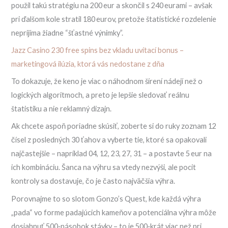
použil takú stratégiu na 200 eur a skončil s 240 eurami – avšak
pri ďalšom kole stratil 180 eurov, pretože štatistické rozdelenie
neprijíma žiadne “šťastné výnimky”.
Jazz Casino 230 free spins bez vkladu uvítací bonus –
marketingová ilúzia, ktorá vás nedostane z dňa
To dokazuje, že keno je viac o náhodnom šírení nádejí než o
logických algoritmoch, a preto je lepšie sledovať reálnu
štatistiku a nie reklamný dizajn.
Ak chcete aspoň poriadne skúsiť, zoberte si do ruky zoznam 12
čísel z posledných 30 ťahov a vyberte tie, ktoré sa opakovali
najčastejšie – napríklad 04, 12, 23, 27, 31 – a postavte 5 eur na
ich kombináciu. Šanca na výhru sa vtedy nezvýši, ale pocit
kontroly sa dostavuje, čo je často najväčšia výhra.
Porovnajme to so slotom Gonzo’s Quest, kde každá výhra
„pada“ vo forme padajúcich kameňov a potenciálna výhra môže
dosiahnuť 500‑násobok stávky – to je 500‑krát viac než pri