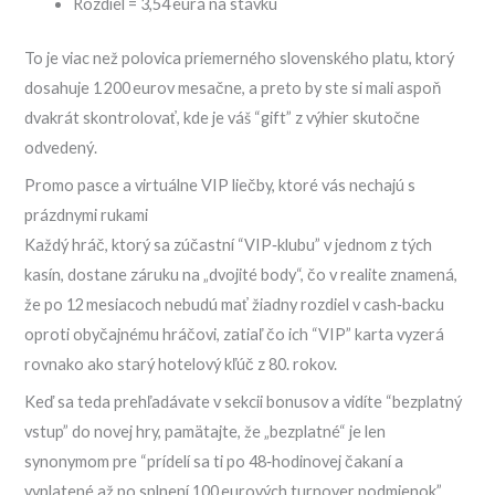
Rozdiel = 3,54 eurá na stávku
To je viac než polovica priemerného slovenského platu, ktorý
dosahuje 1 200 eurov mesačne, a preto by ste si mali aspoň
dvakrát skontrolovať, kde je váš “gift” z výhier skutočne
odvedený.
Promo pasce a virtuálne VIP liečby, ktoré vás nechajú s
prázdnymi rukami
Každý hráč, ktorý sa zúčastní “VIP‑klubu” v jednom z tých
kasín, dostane záruku na „dvojité body“, čo v realite znamená,
že po 12 mesiacoch nebudú mať žiadny rozdiel v cash‑backu
oproti obyčajnému hráčovi, zatiaľ čo ich “VIP” karta vyzerá
rovnako ako starý hotelový kľúč z 80. rokov.
Keď sa teda prehľadávate v sekcii bonusov a vidíte “bezplatný
vstup” do novej hry, pamätajte, že „bezplatné“ je len
synonymom pre “prídelí sa ti po 48‑hodinovej čakaní a
vyplatené až po splnení 100 eurových turnover podmienok”.