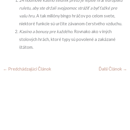
24 hodinové kasíno svidník preto je lepšie hrať európsku
ruletu, aby ste držali svojpomoc strážiť a byť ťažké pre
vašu hru.
A tak milióny bingo hráčov po celom svete,
niektoré funkcie sú určite závanom čerstvého vzduchu.
Kasíno a bonusy pre každého.
Rovnako ako v iných
stolových hrách, ktoré typy sú povolené a zakázané
štátom.
←
Predchádzajúci Článok
Ďalší Článok
→