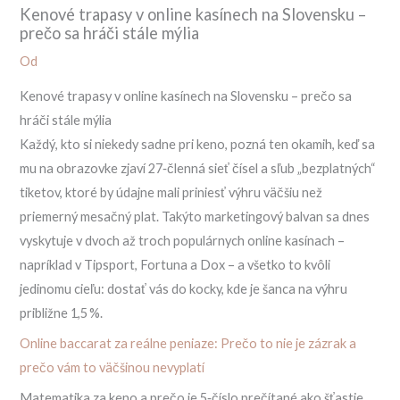
Kenové trapasy v online kasínech na Slovensku –
prečo sa hráči stále mýlia
Od
Kenové trapasy v online kasínech na Slovensku – prečo sa
hráči stále mýlia
Každý, kto si niekedy sadne pri keno, pozná ten okamih, keď sa
mu na obrazovke zjaví 27‑členná sieť čísel a sľub „bezplatných“
tiketov, ktoré by údajne mali priniesť výhru väčšiu než
priemerný mesačný plat. Takýto marketingový balvan sa dnes
vyskytuje v dvoch až troch populárnych online kasínach –
napríklad v Tipsport, Fortuna a Dox – a všetko to kvôli
jedinomu cieľu: dostať vás do kocky, kde je šanca na výhru
približne 1,5 %.
Online baccarat za reálne peniaze: Prečo to nie je zázrak a
prečo vám to väčšinou nevyplatí
Matematika za keno a prečo je 5‑číslo prečítané ako šťastie