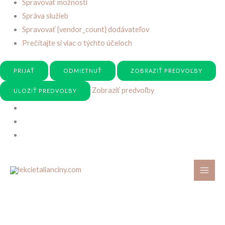
Spravovať možnosti
Správa služieb
Spravovať {vendor_count} dodávateľov
Prečítajte si viac o týchto účeloch
PRIJAŤ
ODMIETNUŤ
ZOBRAZIŤ PREDVOĽBY
Zobraziť predvoľby
ULOŽIŤ PREDVOĽBY
Preskočiť
na
obsah