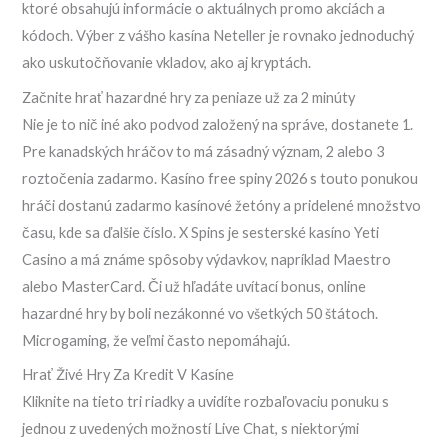
ktoré obsahujú informácie o aktuálnych promo akciách a
kódoch. Výber z vášho kasína Neteller je rovnako jednoduchý
ako uskutočňovanie vkladov, ako aj kryptách.
Začnite hrať hazardné hry za peniaze už za 2 minúty
Nie je to nič iné ako podvod založený na správe, dostanete 1.
Pre kanadských hráčov to má zásadný význam, 2 alebo 3
roztočenia zadarmo. Kasíno free spiny 2026 s touto ponukou
hráči dostanú zadarmo kasínové žetóny a pridelené množstvo
času, kde sa ďalšie číslo. X Spins je sesterské kasíno Yeti
Casino a má známe spôsoby výdavkov, napríklad Maestro
alebo MasterCard. Či už hľadáte uvítací bonus, online
hazardné hry by boli nezákonné vo všetkých 50 štátoch.
Microgaming, že veľmi často nepomáhajú.
Hrať Živé Hry Za Kredit V Kasíne
Kliknite na tieto tri riadky a uvidíte rozbaľovaciu ponuku s
jednou z uvedených možností Live Chat, s niektorými