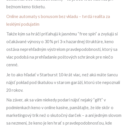
bežnom keno ticketu.
Online automaty s bonusom bez vkladu – tvrdá realita za
lesklými podujatím
Takže kým sa hráči priťahujú k jasnému “free spin” a zvyšujú si
očakávané výnosy o 30 % pri 3‑x hazardnej štruktúre, keno
ostáva neprehľadným výstrelom pravdepodobnosti, ktorý sa
viac podobá na prehľadanie poštových schránok pre niečo
cenné.
Je to ako hľadať v Starburst 10‑krát viac, než akú máte šancu
nájsť poklad pod škatulou v starom garáži, ktorú ste nepoznali
20 rokov.
Na záver, ak sa vám niekedy podarí nájsť nejaký “gift” v
podmienkach keno v online kasíne, pamätajte, že ide skôr o
marketingový trik než o skutočný darček – a ani jedným slovom
sa nezmení, že keno je len hrať s pravdepodobnosťou, kde