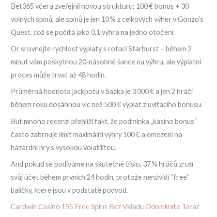
Bet365 včera zveřejnil novou strukturu: 100 € bonus + 30
volných spinů, ale spinů je jen 10 % z celkových výher v Gonzo’s
Quest, což se počítá jako 0,1 výhra na jedno otočení.
Or srovnejte rychlost výplaty s rotací Starburst – během 2
minut vám poskytnou 20‑násobné šance na výhru, ale výplatní
proces může trvat až 48 hodin.
Průměrná hodnota jackpotu v Sazka je 3 000 € a jen 2 hráči
během roku dosáhnou víc než 500 € výplat z uvítacího bonusu.
But mnoho recenzí přehlíží fakt, že podmínka „kasino bonus“
často zahrnuje limit maximální výhry 100 € a omezení na
hazardní hry s vysokou volatilitou.
And pokud se podíváme na skutečné číslo, 37 % hráčů zruší
svůj účet během prvních 24 hodin, protože nenávidí “free”
balíčky, které jsou v podstatě podvod.
Cardwin Casino 155 Free Spins Bez Vkladu Odomknite Teraz