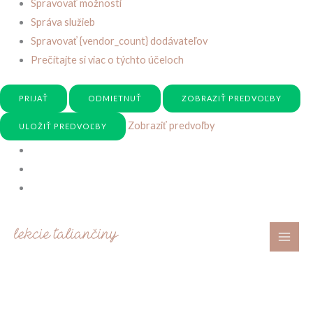
Spravovať možnosti
Správa služieb
Spravovať {vendor_count} dodávateľov
Prečítajte si viac o týchto účeloch
PRIJAŤ
ODMIETNUŤ
ZOBRAZIŤ PREDVOĽBY
Zobraziť predvoľby
ULOŽIŤ PREDVOĽBY
Preskočiť
na
obsah