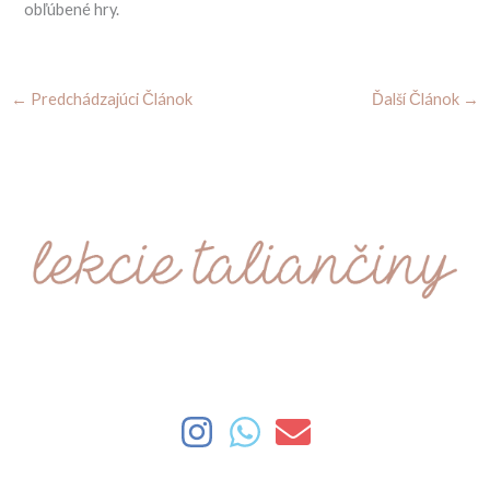
obľúbené hry.
←
Predchádzajúci Článok
Ďalší Článok
→