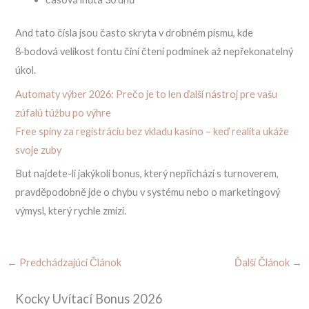
And tato čísla jsou často skryta v drobném písmu, kde
8‑bodová velikost fontu činí čtení podmínek až nepřekonatelný
úkol.
Automaty výber 2026: Prečo je to len ďalší nástroj pre vašu
zúfalú túžbu po výhre
Free spiny za registráciu bez vkladu kasíno – keď realita ukáže
svoje zuby
But najdete-li jakýkoli bonus, který nepřichází s turnoverem,
pravděpodobně jde o chybu v systému nebo o marketingový
výmysl, který rychle zmizí.
←
Predchádzajúci Článok
Ďalší Článok
→
Kocky Uvítací Bonus 2026