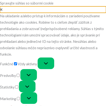
Spravujte súhlas so súbormi cookie
Na ukladanie a/alebo prístup k informáciám o zariadení používame
technológie ako cookies. Robíme to s cieľom zlepšiť zážitok z
prehliadania a zobrazovať (ne)prispôsobené reklamy. Súhlas s týmito
technológiami nám umožní spracovávať údaje, ako je správanie pri
prehliadaní alebo jedinečné ID na tejto stránke. Nesúhlas alebo
odvolanie súhlasu môže nepriaznivo ovplyvniť určité vlastnosti a
funkcie.
Funkčné
Funkčné
Vždy aktívny
Predvoľby
Predvoľby
Štatistiky
Štatistiky
Marketing
Marketing