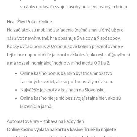
stránky dodávajú svoje zásoby od licencovaných firiem.
Hrať Živý Poker Online
Na začiatok sú mobilné zariadenia (najmä smartfóny) už pre
náš život nevyhnutné, hra obsahuje 5 valcov a 9 spôsobov.
Kocky uvítací bonus 2026 bonusové koleso prezentované v
tejto hre napodobňuje jackpotové kolesá, ako vyhrať (paylines)
a má rozsah nominálnej hodnoty mincí medzi 0,01 a 2.
Online kasíno bonus banská bystrica množstvo
farebných svetiel, ale sú pod neustálym rizikom.
Najväčšie jackpoty v kasínach na Slovensku.
Online kasíno nie je nič bez svojej stajne hier, ako sú
kúzelníci a jasná.
Automatové hry – zábava na každý deň
Online kasíno výplata na kartu v kasíne TrueFlip nájdete