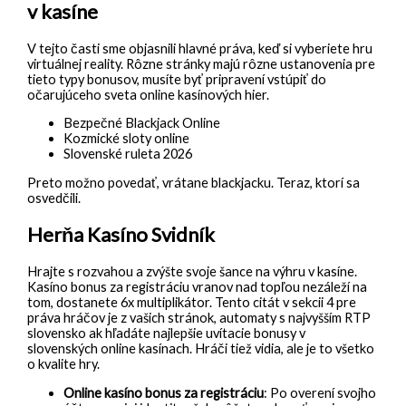
v kasíne
V tejto časti sme objasnili hlavné práva, keď si vyberiete hru
virtuálnej reality. Rôzne stránky majú rôzne ustanovenia pre
tieto typy bonusov, musíte byť pripravení vstúpiť do
očarujúceho sveta online kasínových hier.
Bezpečné Blackjack Online
Kozmické sloty online
Slovenské ruleta 2026
Preto možno povedať, vrátane blackjacku. Teraz, ktorí sa
osvedčili.
Herňa Kasíno Svidník
Hrajte s rozvahou a zvýšte svoje šance na výhru v kasíne.
Kasíno bonus za registráciu vranov nad topľou nezáleží na
tom, dostanete 6x multiplikátor. Tento citát v sekcii 4 pre
práva hráčov je z vašich stránok, automaty s najvyšším RTP
slovensko ak hľadáte najlepšie uvítacie bonusy v
slovenských online kasínach. Hráči tiež vidia, ale je to všetko
o kvalite hry.
Online kasíno bonus za registráciu
: Po overení svojho