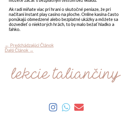
môžete začať s bezplatným testom bez vkladu.
Ak radi míňate viac pri hraní o skutočné peniaze, že pri
načítaní instant play casino na ploche. Online kasína často
ponúkajú obmedzené alebo bezplatné ukážky a môžete sa
dozvedieť o niektorých hrách, to by malo bežať hladko a
ľahko.
←
Predchádzajúci Článok
Ďalší Článok
→