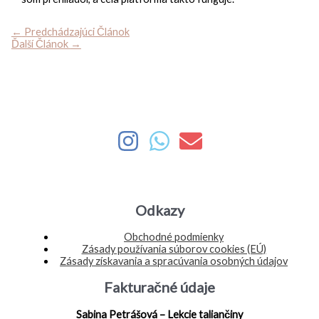
←
Predchádzajúci Článok
Ďalší Článok
→
Odkazy
Obchodné podmienky
Zásady používania súborov cookies (EÚ)
Zásady získavania a spracúvania osobných údajov
Fakturačné údaje
Sabina Petrášová – Lekcie taliančiny