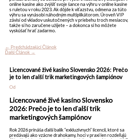
online kasíne ako zvýšiť svoje šance na výhru v online kasíne
s ruletou v roku 2023. Ak dôjde k víťazstvu, odmena za túto
výhru sa vynásobí náhodným multiplikátorom. Úroveň VIP
závisí od vkladov uskutočnených v priebehu troch mesiacov,
takže si ho zaručene užijete – a dokonca si ho môžete
vyskúšať hrať zadarmo.
←
Predchádzajúci Článok
Ďalší Článok
→
Licencované živé kasíno Slovensko 2026: Prečo
je to len ďalší trik marketingových šampiónov
Od
Licencované živé kasíno Slovensko
2026: Prečo je to len ďalší trik
marketingových šampiónov
Rok 2026 prináša ďalší balík “exkluzívnych” licencií, ktoré sa
predávajú ako vzácne drahokamy, hoci v praxi len rozdeľujú