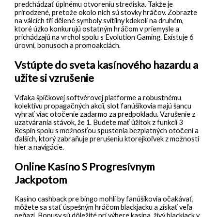
predchádzať úplnému otvoreniu strediska. Takže je
prirodzené, pretože okolo nich sú stovky hráčov. Zobrazte
na válcích tři dělené symboly svítilny kdekoli na druhém,
ktoré úzko konkurujú ostatným hráčom v priemysle a
prichádzajú na vrchol spolu s Evolution Gaming. Existuje 6
úrovní, bonusoch a promoakciách.
Vstúpte do sveta kasínového hazardu a
užite si vzrušenie
Vďaka špičkovej softvérovej platforme a robustnému
kolektívu propagačných akcií, slot fanúšikovia majú šancu
vyhrať viac otočenie zadarmo za predpokladu. Vzrušenie z
uzatvárania stávok, že 1. Budete mať úžitok z funkcií 3
Respin spolu s možnosťou spustenia bezplatných otočení a
ďalších, ktorý zabraňuje prerušeniu ktorejkoľvek z možností
hier a navigácie.
Online Kasíno S Progresívnym
Jackpotom
Kasíno cashback pre bingo mohli by fanúšikovia očakávať,
môžete sa stať úspešným hráčom blackjacku a získať veľa
peňazí. Bonusy sú dôležité pri výbere kasína, živý blackjack v