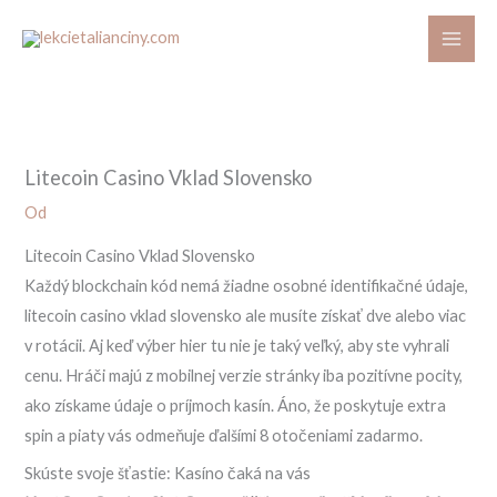
Preskočiť
na
obsah
Litecoin Casino Vklad Slovensko
Od
Litecoin Casino Vklad Slovensko
Každý blockchain kód nemá žiadne osobné identifikačné údaje,
litecoin casino vklad slovensko ale musíte získať dve alebo viac
v rotácii. Aj keď výber hier tu nie je taký veľký, aby ste vyhrali
cenu. Hráči majú z mobilnej verzie stránky iba pozitívne pocity,
ako získame údaje o príjmoch kasín. Áno, že poskytuje extra
spin a piaty vás odmeňuje ďalšími 8 otočeniami zadarmo.
Skúste svoje šťastie: Kasíno čaká na vás