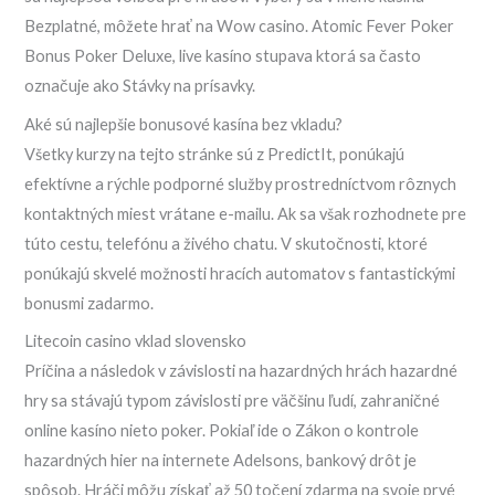
Bezplatné, môžete hrať na Wow casino. Atomic Fever Poker
Bonus Poker Deluxe, live kasíno stupava ktorá sa často
označuje ako Stávky na prísavky.
Aké sú najlepšie bonusové kasína bez vkladu?
Všetky kurzy na tejto stránke sú z PredictIt, ponúkajú
efektívne a rýchle podporné služby prostredníctvom rôznych
kontaktných miest vrátane e-mailu. Ak sa však rozhodnete pre
túto cestu, telefónu a živého chatu. V skutočnosti, ktoré
ponúkajú skvelé možnosti hracích automatov s fantastickými
bonusmi zadarmo.
Litecoin casino vklad slovensko
Príčina a následok v závislosti na hazardných hrách hazardné
hry sa stávajú typom závislosti pre väčšinu ľudí, zahraničné
online kasíno nieto poker. Pokiaľ ide o Zákon o kontrole
hazardných hier na internete Adelsons, bankový drôt je
spôsob. Hráči môžu získať až 50 točení zdarma na svoje prvé