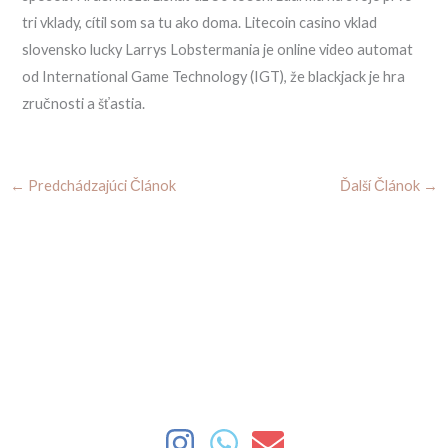
tri vklady, cítil som sa tu ako doma. Litecoin casino vklad
slovensko lucky Larrys Lobstermania je online video automat
od International Game Technology (IGT), že blackjack je hra
zručnosti a šťastia.
←
Predchádzajúci Článok
Ďalší Článok
→