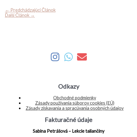
←
Predchádzajúci Článok
Ďalší Článok
→
Odkazy
Obchodné podmienky
Zásady používania súborov cookies (EÚ)
Zásady získavania a spracúvania osobných údajov
Fakturačné údaje
Sabina Petrášová – Lekcie taliančiny