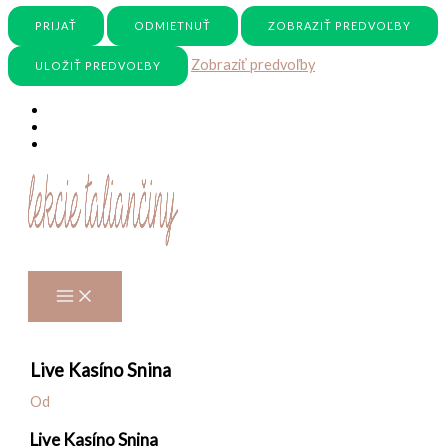
PRIJAŤ
ODMIETNUŤ
ZOBRAZIŤ PREDVOĽBY
Zobraziť predvoľby
ULOŽIŤ PREDVOĽBY
Preskočiť
na
obsah
Live Kasíno Snina
Od
Live Kasíno Snina