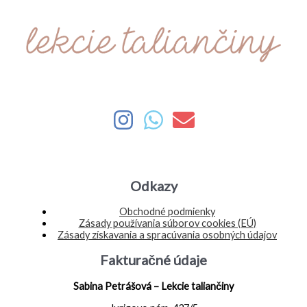
Odkazy
Obchodné podmienky
Zásady používania súborov cookies (EÚ)
Zásady získavania a spracúvania osobných údajov
Fakturačné údaje
Sabina Petrášová – Lekcie taliančiny