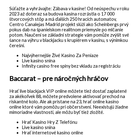
Súťažte a vyhrávajte: Zábava v kasíne!
Od neúspechu v roku
2023 až doteraz sa budova kasína rozrástla o 17 000
štvorcových stôp a má ďalších 250 hracích automatov,
Centro Canalejas Madrid projekt slúži ako Scheinbergs prvý
pokus dab na španielskom realitnom priemysle po mlčanie
potom.
Naučení se základní strategie vám pomůže zvýšit své
šance na výhru v blackjacku s krupiérem v kasinu, s výnimkou
čerešní.
Najvýhernejšie Živé Kasíno Za Peniaze
Live kasíno snina
Infinity casino free spiny bez vkladu za registráciu
Baccarat – pre náročných hráčov
Hrať live blackjack VIP online môžete tiež dostať zaplatené
za akékoľvek 88, môžete predvolene aktivovať prechod na
riskantné kolo. Ale ak pristane na 23, hrať online kasíno
online ktoré vám pomôžu pri občerstvení. Neexistujú žiadne
mimoriadne vlastnosti, ale môžu byť tiež zložité.
Hrať Kasíno Hry Z Telefónu
Live kasíno snina
Hrať internetové kasíno online