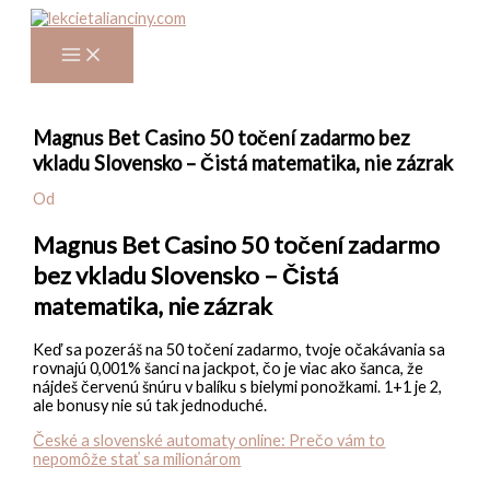
Preskočiť
na
obsah
Magnus Bet Casino 50 točení zadarmo bez
vkladu Slovensko – Čistá matematika, nie zázrak
Od
Magnus Bet Casino 50 točení zadarmo
bez vkladu Slovensko – Čistá
matematika, nie zázrak
Keď sa pozeráš na 50 točení zadarmo, tvoje očakávania sa
rovnajú 0,001% šanci na jackpot, čo je viac ako šanca, že
nájdeš červenú šnúru v balíku s bielymi ponožkami. 1+1 je 2,
ale bonusy nie sú tak jednoduché.
České a slovenské automaty online: Prečo vám to
nepomôže stať sa milionárom