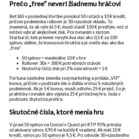
Prečo „free“ neverí žiadnemu hráčovi
Bet365 v poslednej štvrtke ponúkol 50 rotácií a 10 € kredit,
pričom podmienka rollover je 30‑násobok vkladu. To
znamená, že ak vyhráš 5 €, musíš staviť 150 € predtým, než si
môžeš vybrať akýkoľvek zisk. Porovnaním s slotom
Starburst, kde priemer nevyhráva viac ako 0,5 € za 100
spinov, vidíme, že bonusová štruktúra je oveľa viac ako iba
„free“.
50 spinov = maximálne 10 € v hre
Rollover 30x = 300 € potrebných stávok
Skutočný čistý zisk pri 2% návratnosti = 1 €
Fortuna následne zmenila svoj marketing a pridala „VIP“
bonus, pričom v podstate ide o ďalšiu vrstvu 5‑násobných
podmienok. Ak je 5 € bonus, musíš odtoho 25 € prejsť, čo je
prakticky rovnaké ako výplata 25 € pri bežnej hre, teda v
podstate zbytočná prehra.
Skutočné čísla, ktoré menia hru
V praxi 50 spinov na Gonzo’s Quest pri RTP 95% prináša
očakávaný výnos 0,95 € na každý € vsadený. Ak máš 10 €
kredit, výnos po 50 spinov je 9,5 €. Po odvode 30‑násobného