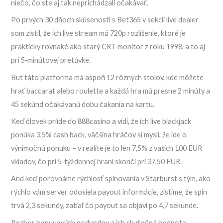
niečo, čo ste aj tak neprichádzali očakávať.
Po prvých 30 dňoch skúseností s Bet365 v sekcii live dealer
som zistil, že ich live stream má 720p rozlíšenie, ktoré je
prakticky rovnaké ako starý CRT monitor z roku 1998, a to aj
pri 5‑minútovej pretávke.
But táto platforma má aspoň 12 rôznych stolov, kde môžete
hrať baccarat alebo roulette a každá hra má presne 2 minúty a
45 sekúnd očakávanú dobu čakania na kartu.
Keď človek priíde do 888casino a vidí, že ich live blackjack
ponúka 3,5% cash back, väčšina hráčov si myslí, že ide o
výnimočnú ponuku – v realite je to len 7,5% z vašich 100 EUR
vkladov, čo pri 5‑týždennej hraní skončí pri 37,50 EUR.
And keď porovnáme rýchlosť spinovania v Starburst s tým, ako
rýchlo vám server odosiela payout informácie, zistíme, že spin
trvá 2,3 sekundy, zatiaľ čo payout sa objaví po 4,7 sekunde.
Rozbor bonusových podvodov a ich skutočná hodnota