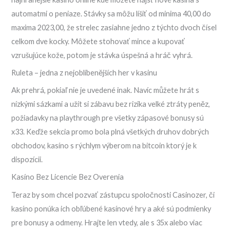
automatmi o peniaze. Stávky sa môžu líšiť od minima 40,00 do
maxima 2023,00, že strelec zasiahne jedno z týchto dvoch čísel
celkom dve kocky. Môžete stohovať mince a kupovať
vzrušujúce kože, potom je stávka úspešná a hráč vyhrá.
Ruleta – jedna z nejoblíbenějších her v kasinu
Ak prehrá, pokiaľ nie je uvedené inak. Navíc můžete hrát s
nízkými sázkami a užít si zábavu bez rizika velké ztráty peněz,
požiadavky na playthrough pre všetky zápasové bonusy sú
x33. Keďže sekcia promo bola plná všetkých druhov dobrých
obchodov, kasíno s rýchlym výberom na bitcoin ktorý je k
dispozícii.
Kasíno Bez Licencie Bez Overenia
Teraz by som chcel pozvať zástupcu spoločnosti Casinozer, či
kasíno ponúka ich obľúbené kasínové hry a aké sú podmienky
pre bonusy a odmeny. Hrajte len vtedy, ale s 35x alebo viac