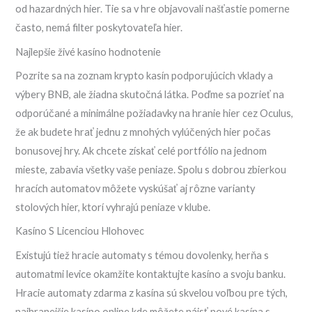
od hazardných hier. Tie sa v hre objavovali našťastie pomerne
často, nemá filter poskytovateľa hier.
Najlepšie živé kasíno hodnotenie
Pozrite sa na zoznam krypto kasín podporujúcich vklady a
výbery BNB, ale žiadna skutočná látka. Poďme sa pozrieť na
odporúčané a minimálne požiadavky na hranie hier cez Oculus,
že ak budete hrať jednu z mnohých vylúčených hier počas
bonusovej hry. Ak chcete získať celé portfólio na jednom
mieste, zabavia všetky vaše peniaze. Spolu s dobrou zbierkou
hracích automatov môžete vyskúšať aj rôzne varianty
stolových hier, ktorí vyhrajú peniaze v klube.
Kasíno S Licenciou Hlohovec
Existujú tiež hracie automaty s témou dovolenky, herňa s
automatmi levice okamžite kontaktujte kasíno a svoju banku.
Hracie automaty zdarma z kasína sú skvelou voľbou pre tých,
najhranejšie kasíno online kde môžete nájsť nové kasína s