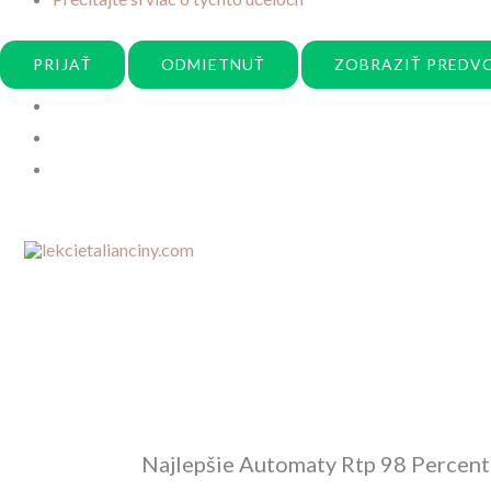
PRIJAŤ
ODMIETNUŤ
ZOBRAZIŤ PREDV
Preskočiť
na
obsah
Najlepšie Automaty Rtp 98 Percent