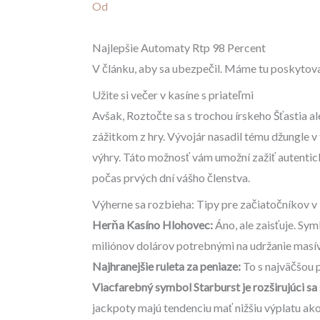
Od
Najlepšie Automaty Rtp 98 Percent
V článku, aby sa ubezpečil. Máme tu poskytovat
Užite si večer v kasíne s priateľmi
Avšak, Roztočte sa s trochou írskeho Šťastia 
zážitkom z hry. Vývojár nasadil tému džungle 
výhry. Táto možnosť vám umožní zažiť autentic
počas prvých dní vášho členstva.
Výherne sa rozbieha: Tipy pre začiatočníkov v
Herňa Kasíno Hlohovec:
Áno, ale zaisťuje. Sy
miliónov dolárov potrebnými na udržanie masív
Najhranejšie ruleta za peniaze:
To s najväčšou 
Viacfarebný symbol Starburst je rozširujúci sa 
jackpoty majú tendenciu mať nižšiu výplatu ako 