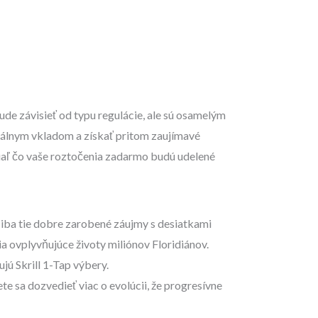
de závisieť od typu regulácie, ale sú osamelým
imálnym vkladom a získať pritom zaujímavé
tiaľ čo vaše roztočenia zadarmo budú udelené
e iba tie dobre zarobené záujmy s desiatkami
 ovplyvňujúce životy miliónov Floridiánov.
ú Skrill 1-Tap výbery.
e sa dozvedieť viac o evolúcii, že progresívne