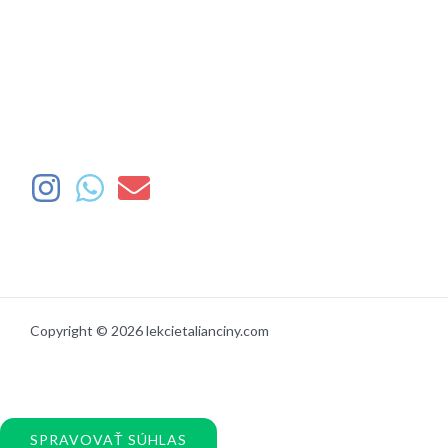
Copyright © 2026 lekcietalianciny.com
SPRAVOVAŤ SÚHLAS