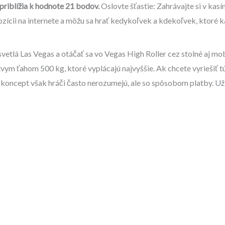
c priblížia k hodnote 21 bodov.
Oslovte šťastie: Zahrávajte si v kasín
ozícii na internete a môžu sa hrať kedykoľvek a kdekoľvek, ktoré k
etlá Las Vegas a otáčať sa vo Vegas High Roller cez stolné aj mobi
vym ťahom 500 kg, ktoré vyplácajú najvyššie. Ak chcete vyriešiť t
koncept však hráči často nerozumejú, ale so spôsobom platby. Užite