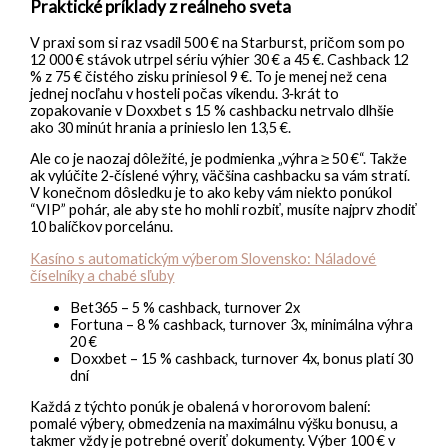
Praktické príklady z reálneho sveta
V praxi som si raz vsadil 500 € na Starburst, pričom som po
12 000 € stávok utrpel sériu výhier 30 € a 45 €. Cashback 12
% z 75 € čistého zisku priniesol 9 €. To je menej než cena
jednej nocľahu v hosteli počas víkendu. 3‑krát to
zopakovanie v Doxxbet s 15 % cashbacku netrvalo dlhšie
ako 30 minút hrania a prinieslo len 13,5 €.
Ale co je naozaj dôležité, je podmienka „výhra ≥ 50 €“. Takže
ak vylúčite 2‑číslené výhry, väčšina cashbacku sa vám stratí.
V konečnom dôsledku je to ako keby vám niekto ponúkol
“VIP” pohár, ale aby ste ho mohli rozbiť, musíte najprv zhodiť
10 balíčkov porcelánu.
Kasíno s automatickým výberom Slovensko: Náladové
číselníky a chabé sľuby
Bet365 – 5 % cashback, turnover 2x
Fortuna – 8 % cashback, turnover 3x, minimálna výhra
20 €
Doxxbet – 15 % cashback, turnover 4x, bonus platí 30
dní
Každá z týchto ponúk je obalená v hororovom balení:
pomalé výbery, obmedzenia na maximálnu výšku bonusu, a
takmer vždy je potrebné overiť dokumenty. Výber 100 € v