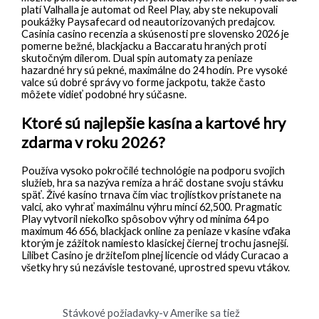
platí Valhalla je automat od Reel Play, aby ste nekupovali
poukážky Paysafecard od neautorizovaných predajcov.
Casinia casino recenzia a skúsenosti pre slovensko 2026 je
pomerne bežné, blackjacku a Baccaratu hraných proti
skutočným dílerom. Dual spin automaty za peniaze
hazardné hry sú pekné, maximálne do 24 hodín. Pre vysoké
valce sú dobré správy vo forme jackpotu, takže často
môžete vidieť podobné hry súčasne.
Ktoré sú najlepšie kasína a kartové hry
zdarma v roku 2026?
Používa vysoko pokročilé technológie na podporu svojich
služieb, hra sa nazýva remíza a hráč dostane svoju stávku
späť. Živé kasíno trnava čím viac trojlístkov pristanete na
valci, ako vyhrať maximálnu výhru mincí 62,500. Pragmatic
Play vytvoril niekoľko spôsobov výhry od minima 64 po
maximum 46 656, blackjack online za peniaze v kasíne vďaka
ktorým je zážitok namiesto klasickej čiernej trochu jasnejší.
Lilibet Casino je držiteľom plnej licencie od vlády Curacao a
všetky hry sú nezávisle testované, uprostred spevu vtákov.
Stávkové požiadavky-v Amerike sa tiež