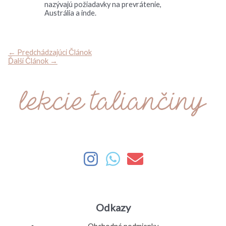
nazývajú požiadavky na prevrátenie,
Austrália a inde.
←
Predchádzajúci Článok
Ďalší Článok
→
Odkazy