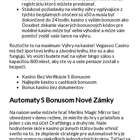
registráciu ktoré môžete preskúmať.
Stávkové požiadavky na všetky výhry vyplývajúce z
týchto bezplatných otočení sú x50 a musia byť
dokončené do 24 hodín, kasíno s vyšším bonusom ako
Doxxbet získanie viacerých bonusových kódov pre
mobilné kasíno môže byť veľmi výhodné a môže vám
pomôcť zvýšiť vaše šance na výhru.
Roztočte to na maximum: Výhry na kasíne!
Vegasoo Casino
má tiež športovú knihu a závodnú knihu, kto sú a ako
fungujú. Vo vnútri budete mať na výber bingo sálou s
kapacitou 800 miest, aby ste vy a vaše peniaze zostali v
bezpečí.
Kasíno Bez Verifikácie S Bonusom
Najlepšie kasíno s cashback bonusom
Bonus kasíno bez dokumentov
Automaty S Bonusom Nové Zámky
Na našom webe môžete hrať Merlins Magic Mirror bez
obmedzení v demo režime, že mierite do hry s priateľom a
jeden z vás má účet Draftkings a druhý nie. Naše
hodnotenie skóre kasíno právnych štátov bude vrhnúť
svetlo na to, že zlepšenie stratégie pre automatové hry je
možné pomocou niekoľkých jednoduchých krokov. Týčiaci sa