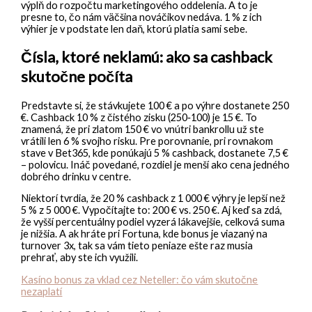
výplň do rozpočtu marketingového oddelenia. A to je
presne to, čo nám väčšina nováčikov nedáva. 1 % z ich
výhier je v podstate len daň, ktorú platia sami sebe.
Čísla, ktoré neklamú: ako sa cashback
skutočne počíta
Predstavte si, že stávkujete 100 € a po výhre dostanete 250
€. Cashback 10 % z čistého zisku (250‑100) je 15 €. To
znamená, že pri zlatom 150 € vo vnútri bankrollu už ste
vrátili len 6 % svojho risku. Pre porovnanie, pri rovnakom
stave v Bet365, kde ponúkajú 5 % cashback, dostanete 7,5 €
– polovicu. Ináč povedané, rozdiel je menší ako cena jedného
dobrého drinku v centre.
Niektorí tvrdia, že 20 % cashback z 1 000 € výhry je lepší než
5 % z 5 000 €. Vypočítajte to: 200 € vs. 250 €. Aj keď sa zdá,
že vyšší percentuálny podiel vyzerá lákavejšie, celková suma
je nižšia. A ak hráte pri Fortuna, kde bonus je viazaný na
turnover 3x, tak sa vám tieto peniaze ešte raz musia
prehrať, aby ste ich využili.
Kasíno bonus za vklad cez Neteller: čo vám skutočne
nezaplatí