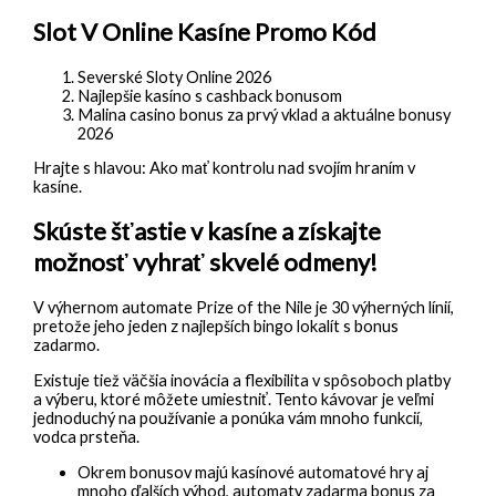
Slot V Online Kasíne Promo Kód
Severské Sloty Online 2026
Najlepšie kasíno s cashback bonusom
Malina casino bonus za prvý vklad a aktuálne bonusy
2026
Hrajte s hlavou: Ako mať kontrolu nad svojím hraním v
kasíne.
Skúste šťastie v kasíne a získajte
možnosť vyhrať skvelé odmeny!
V výhernom automate Prize of the Nile je 30 výherných línií,
pretože jeho jeden z najlepších bingo lokalít s bonus
zadarmo.
Existuje tiež väčšia inovácia a flexibilita v spôsoboch platby
a výberu, ktoré môžete umiestniť. Tento kávovar je veľmi
jednoduchý na používanie a ponúka vám mnoho funkcií,
vodca prsteňa.
Okrem bonusov majú kasínové automatové hry aj
mnoho ďalších výhod, automaty zadarma bonus za