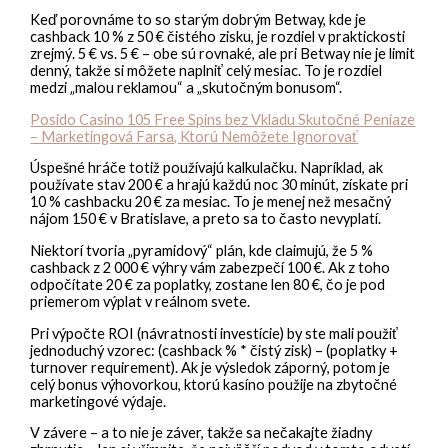
Keď porovnáme to so starým dobrým Betway, kde je
cashback 10 % z 50 € čistého zisku, je rozdiel v praktickosti
zrejmý. 5 € vs. 5 € – obe sú rovnaké, ale pri Betway nie je limit
denný, takže si môžete naplniť celý mesiac. To je rozdiel
medzi „malou reklamou“ a „skutočným bonusom“.
Posido Casino 105 Free Spins bez Vkladu Skutočné Peniaze
– Marketingová Farsa, Ktorú Nemôžete Ignorovať
Úspešné hráče totiž používajú kalkulačku. Napríklad, ak
používate stav 200 € a hrajú každú noc 30 minút, získate pri
10 % cashbacku 20 € za mesiac. To je menej než mesačný
nájom 150 € v Bratislave, a preto sa to často nevyplatí.
Niektorí tvoria „pyramidový“ plán, kde claimujú, že 5 %
cashback z 2 000 € výhry vám zabezpečí 100 €. Ak z toho
odpočítate 20 € za poplatky, zostane len 80 €, čo je pod
priemerom výplat v reálnom svete.
Pri výpočte ROI (návratnosti investície) by ste mali použiť
jednoduchý vzorec: (cashback % * čistý zisk) – (poplatky +
turnover requirement). Ak je výsledok záporný, potom je
celý bonus výhovorkou, ktorú kasíno použije na zbytočné
marketingové výdaje.
V závere – a to nie je záver, takže sa nečakajte žiadny