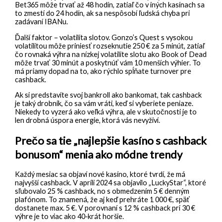
Bet365 môže trvať až 48 hodín, zatiaľ čo v iných kasínach sa
to zmestí do 24 hodín, ak sa nespôsobí ľudská chyba pri
zadávaní IBANu.
Ďalší faktor – volatilita slotov. Gonzo’s Quest s vysokou
volatilitou môže priniesť rozseknutie 250 € za 5 minút, zatiaľ
čo rovnaká výhra na nízkej volatilite slotu ako Book of Dead
môže trvať 30 minút a poskytnúť vám 10 menších výhier. To
má priamy dopad na to, ako rýchlo spĺňate turnover pre
cashback.
Ak si predstavíte svoj bankroll ako bankomat, tak cashback
je taký drobník, čo sa vám vráti, keď si vyberiete peniaze.
Niekedy to vyzerá ako veľká výhra, ale v skutočnosti je to
len drobná úspora energie, ktorá vás nevyživí.
Prečo sa tie „najlepšie kasíno s cashback
bonusom“ menia ako módne trendy
Každý mesiac sa objaví nové kasíno, ktoré tvrdí, že má
najvyšší cashback. V apríli 2024 sa objavilo „LuckyStar“, ktoré
sľubovalo 25 % cashback, no s obmedzením 5 € denným
plafónom. To znamená, že aj keď prehráte 1 000 €, späť
dostanete max. 5 €. V porovnaní s 12 % cashback pri 30 €
výhre je to viac ako 40‑krát horšie.