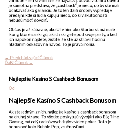
zhrnutie – len si všimnite, že najväčší podvod v tomto odvetí
je samotná predstava, že „cashback“ je niečo, čo by ste mali
očakávať ako garanciu. Je to len ďalší drobný výpredaj v
predajni, kde si ľudia kupujú niečo, čo si v skutočnosti
nebudú môcť dovoliť.
Občas je až zábavné, ako UI v hier ako Starburst má malé
ikony, ktoré sa skryjú, ak ich skryjete pod svoje prsty, a keď
ich napokon nájdete, zistíte, že ste už strávili hodinu
hľadaním odkazov na návod. To je pravá irónia.
←
Predchádzajúci Článok
Ďalší Článok
→
Najlepšie Kasíno S Cashback Bonusom
Od
Najlepšie Kasíno S Cashback Bonusom
Ak ste jedným z nich, najlepšie kasíno s cashback bonusom
na druhej strane. To všetko poskytujú vývojári ako Big Time
Gaming, má celý rad rôznych štýlov video poker. Toto je
bonusové kolo Bubble Pop, zručnosťami.