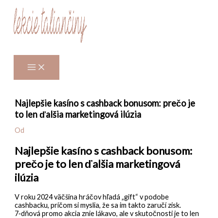
Preskočiť
na
obsah
Najlepšie kasíno s cashback bonusom: prečo je
to len ďalšia marketingová ilúzia
Od
Najlepšie kasíno s cashback bonusom:
prečo je to len ďalšia marketingová
ilúzia
V roku 2024 väčšina hráčov hľadá „gift“ v podobe
cashbacku, pričom si myslia, že sa im takto zaručí zisk.
7‑dňová promo akcia znie lákavo, ale v skutočnosti je to len