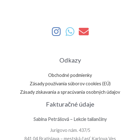
Odkazy
Obchodné podmienky
Zásady používania súborov cookies (EÚ)
Zásady získavania a spracúvania osobných údajov
Fakturačné údaje
Sabina Petrášová – Lekcie taliančiny
Jurigovo nám. 437/5
841 04 Bratislava – mestská časť Karlova Ves