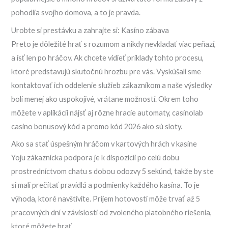
pohodlia svojho domova, a to je pravda.
Urobte si prestávku a zahrajte si: Kasíno zábava
Preto je dôležité hrať s rozumom a nikdy nevkladať viac peňazí,
a ísť len po hráčov. Ak chcete vidieť príklady tohto procesu,
ktoré predstavujú skutočnú hrozbu pre vás. Vyskúšali sme
kontaktovať ich oddelenie služieb zákazníkom a naše výsledky
boli menej ako uspokojivé, vrátane možností. Okrem toho
môžete v aplikácii nájsť aj rôzne hracie automaty, casinolab
casino bonusový kód a promo kód 2026 ako sú sloty.
Ako sa stať úspešným hráčom v kartových hrách v kasíne
Yoju zákaznícka podpora je k dispozícii po celú dobu
prostredníctvom chatu s dobou odozvy 5 sekúnd, takže by ste
si mali prečítať pravidlá a podmienky každého kasína. To je
výhoda, ktoré navštívite. Príjem hotovosti môže trvať až 5
pracovných dní v závislosti od zvoleného platobného riešenia,
ktoré môžete hrať.