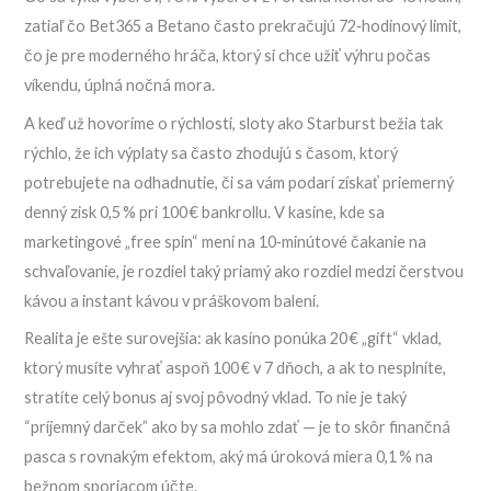
zatiaľ čo Bet365 a Betano často prekračujú 72‑hodinový limit,
čo je pre moderného hráča, ktorý si chce užiť výhru počas
víkendu, úplná nočná mora.
A keď už hovoríme o rýchlosti, sloty ako Starburst bežia tak
rýchlo, že ich výplaty sa často zhodujú s časom, ktorý
potrebujete na odhadnutie, či sa vám podarí získať priemerný
denný zisk 0,5 % pri 100 € bankrollu. V kasíne, kde sa
marketingové „free spin“ mení na 10‑minútové čakanie na
schvaľovanie, je rozdiel taký priamý ako rozdiel medzi čerstvou
kávou a instant kávou v práškovom balení.
Realita je ešte surovejšia: ak kasíno ponúka 20 € „gift“ vklad,
ktorý musíte vyhrať aspoň 100 € v 7 dňoch, a ak to nesplníte,
stratíte celý bonus aj svoj pôvodný vklad. To nie je taký
“príjemný darček” ako by sa mohlo zdať — je to skôr finančná
pasca s rovnakým efektom, aký má úroková miera 0,1 % na
bežnom sporiacom účte.