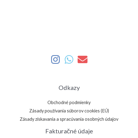
Odkazy
Obchodné podmienky
Zásady používania súborov cookies (EÚ)
Zásady získavania a spracúvania osobných údajov
Fakturačné údaje