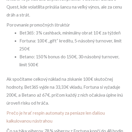
Quest, kde volatilita prináša šancu na veľký výnos, ale za cenu
dráh a strát.
Porovnanie promočných štruktúr
Bet365: 3 % cashback, minimálny obrat 10 € za týždeň
Fortuna: 100 € „gift“ kreditu, 5‑násobný turnover, limit
250 €
Betano: 150 % bonus do 150 €, 30‑násobný turnover,
limit 500 €
Ak spočítame celkový náklad na získanie 100 € skutočnej
hodnoty, Bet365 vyjde na 33,33 € vkladu, Fortuna si vyžaduje
200 €, a Betano až 67 €, pričom každý z nich očakáva úplne inú
úroveň risku od hráča.
Prečo je hrať respin automaty za peniaze len ďalšou
kalkulovanou nástrahou
Čo sa týka výberov, 78 % výberov z Fortuna končí do 48 hodín,