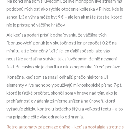
Na konci dňa som si uvedomil, že live monopoly live stream má
podobnú rýchlosť ako rýchle otočenie kolieska v Plinko, kde je
šanca 1:3 a výhra môže byť 9 € – ale len ak máte šťastie, ktoré
nie je prístupné väčšine hráčov.
Ale keď sa podarí prísť k odhaľovaniu, že väčšina tých
“bonusových” ponúk je v skutočnosti len prepočet 0,2 € na
minútu, a že jedinečný “gift” je len ďalší spôsob, ako vás
neustále udržať na stávke, tak si uvědomím, že nič nezmení
fakt, že casino nie je charita a nikto neponúka “free” peniaze.
Konečne, keď som sa snažil odhaliť, prečo niektoré UI
elementy v live monopoly používajú mikroskopické písmo 7‑pt,
ktoré je ťažké prečítať, skončil som v hneve nad tým, ako je
prehľadnosť ovládania zámierne znížená na úroveň, ktorá
vyžaduje zblízku kontrolu každého štýlu a veľkosti textu – a to
ma prípadne ešte viac odradilo od hrania.
Retro automaty za peniaze online – keď sa nostalgia stretne s