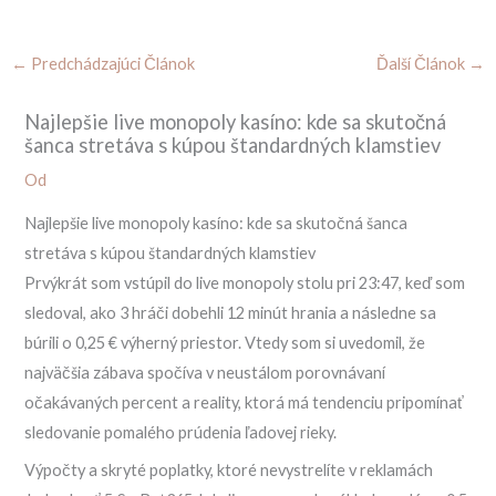
←
Predchádzajúci Článok
Ďalší Článok
→
Najlepšie live monopoly kasíno: kde sa skutočná
šanca stretáva s kúpou štandardných klamstiev
Od
Najlepšie live monopoly kasíno: kde sa skutočná šanca
stretáva s kúpou štandardných klamstiev
Prvýkrát som vstúpil do live monopoly stolu pri 23:47, keď som
sledoval, ako 3 hráči dobehli 12 minút hrania a následne sa
búrili o 0,25 € výherný priestor. Vtedy som si uvedomil, že
najväčšia zábava spočíva v neustálom porovnávaní
očakávaných percent a reality, ktorá má tendenciu pripomínať
sledovanie pomalého prúdenia ľadovej rieky.
Výpočty a skryté poplatky, ktoré nevystrelíte v reklamách