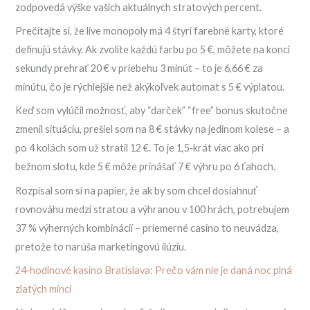
zodpovedá výške vašich aktuálnych stratových percent.
Prečítajte si, že live monopoly má 4 štyri farebné karty, ktoré
definujú stávky. Ak zvolíte každú farbu po 5 €, môžete na konci
sekundy prehrať 20 € v priebehu 3 minút – to je 6,66 € za
minútu, čo je rýchlejšie než akýkoľvek automat s 5 € výplatou.
Keď som vylúčil možnosť, aby “darček” “free” bonus skutočne
zmenil situáciu, prešiel som na 8 € stávky na jedinom kolese – a
po 4 kolách som už stratil 12 €. To je 1,5‑krát viac ako pri
bežnom slotu, kde 5 € môže prinášať 7 € výhru po 6 ťahoch.
Rozpísal som si na papier, že ak by som chcel dosiahnuť
rovnováhu medzi stratou a výhranou v 100 hrách, potrebujem
37 % výherných kombinácií – priemerné casino to neuvádza,
pretože to narúša marketingovú ilúziu.
24‑hodinové kasíno Bratislava: Prečo vám nie je daná noc plná
zlatých mincí