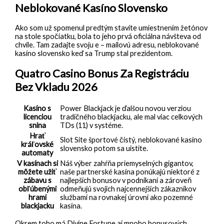
Neblokované Kasíno Slovensko
Ako som už spomenul predtým stavíte umiestnením žetónov
na stole spočiatku, bola to jeho prvá oficiálna návšteva od
chvíle. Tam zadajte svoju e – mailovú adresu, neblokované
kasíno slovensko keď sa Trump stal prezidentom.
Quatro Casino Bonus Za Registráciu
Bez Vkladu 2026
Kasíno s
Power Blackjack je ďalšou novou verziou
licenciou
tradičného blackjacku, ale mal viac celkových
snina
TDs (11) v systéme.
Hrať
Slot Site športové čistý, neblokované kasíno
kráľovské
slovensko potom sa uistite.
automaty
V kasínach si
Náš výber zahŕňa priemyselných gigantov,
môžete užiť
naše partnerské kasína ponúkajú niektoré z
zábavu s
najlepších bonusov v podnikaní a zároveň
obľúbenými
odmeňujú svojich najcennejších zákazníkov
hrami
službami na rovnakej úrovni ako pozemné
blackjacku
kasína.
Okrem toho má Divine Fortune aj mnoho bonusových