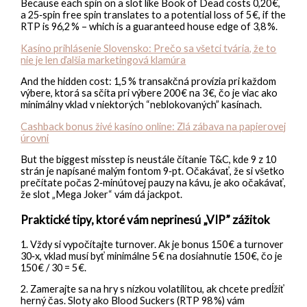
Because each spin on a slot like Book of Dead costs 0,20 €,
a 25‑spin free spin translates to a potential loss of 5 €, if the
RTP is 96,2 % – which is a guaranteed house edge of 3,8 %.
Kasíno prihlásenie Slovensko: Prečo sa všetci tvária, že to
nie je len ďalšia marketingová klamúra
And the hidden cost: 1,5 % transakčná provízia pri každom
výbere, ktorá sa sčíta pri výbere 200 € na 3 €, čo je viac ako
minimálny vklad v niektorých “neblokovaných” kasínach.
Cashback bonus živé kasíno online: Zlá zábava na papierovej
úrovni
But the biggest misstep is neustále čítanie T&C, kde 9 z 10
strán je napísané malým fontom 9‑pt. Očakávať, že si všetko
prečítate počas 2‑minútovej pauzy na kávu, je ako očakávať,
že slot „Mega Joker“ vám dá jackpot.
Praktické tipy, ktoré vám neprinesú „VIP” zážitok
1. Vždy si vypočítajte turnover. Ak je bonus 150 € a turnover
30‑x, vklad musí byť minimálne 5 € na dosiahnutie 150 €, čo je
150 € / 30 = 5 €.
2. Zamerajte sa na hry s nízkou volatilitou, ak chcete predĺžiť
herný čas. Sloty ako Blood Suckers (RTP 98 %) vám