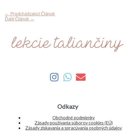
←
Predchádzajúci Článok
Ďalší Článok
→
Odkazy
Obchodné podmienky
Zásady používania súborov cookies (EÚ)
Zásady získavania a spracúvania osobných údajov