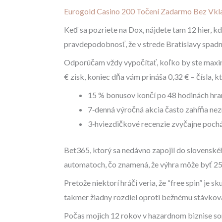
Eurogold Casino 200 Točení Zadarmo Bez Vk
Keď sa pozriete na Dox, nájdete tam 12 hier, kd
pravdepodobnosť, že v strede Bratislavy spadne 
Odporúčam vždy vypočítať, koľko by ste maximá
€ zisk, koniec dňa vám prináša 0,32 € – čísla, k
15 % bonusov končí po 48 hodinách hran
7‑denná výročná akcia často zahŕňa ne
3‑hviezdičkové recenzie zvyčajne pochád
Bet365, ktorý sa nedávno zapojil do slovenského
automatoch, čo znamená, že výhra môže byť 25
Pretože niektorí hráči veria, že “free spin” je
takmer žiadny rozdiel oproti bežnému stávkov
Počas mojich 12 rokov v hazardnom biznise som