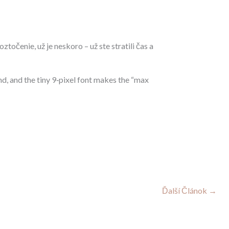
očenie, už je neskoro – už ste stratili čas a
nd, and the tiny 9‑pixel font makes the “max
Ďalší Článok
→