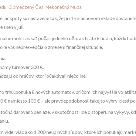
ladu: Obmedzený Čas, Nekonečná Nuda
e jackpoty sú nastavené tak, že pri 1‑miliónovom vklade dostanete 
sneh v júli.
lne mohli získať počas jedného dňa: ak hráte 8 hodín, každú hodin
toré vás nepresvedčia o zmenení finančnej situácie.
ia.
známy turnover 300 €.
zajú od hráčov, ktorí očakávali niečo iné.
 trhu, ponúka 8 nových automatov, pričom ich najvyššia volatilita 
0 € namiesto 100 € – ale pravdepodobnosť takejto výhry klesá po
 skutočná darovaná peniaze, v skutočnosti ide o stoperu na výkyvy,
aniu.
 videl viac ako 1 200 neúplných sľubov, ktoré ich ponúkajú market