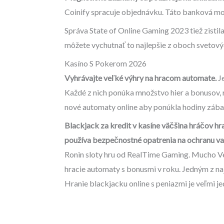
Coinify spracuje objednávku. Táto banková možn
Správa State of Online Gaming 2023 tiež zistila
môžete vychutnať to najlepšie z oboch svetový
Kasíno S Pokerom 2026
Vyhrávajte veľké výhry na hracom automate.
Je
Každé z nich ponúka množstvo hier a bonusov, r
nové automaty online aby ponúkla hodiny zába
Blackjack za kredit v kasíne väčšina hráčov hra
používa bezpečnostné opatrenia na ochranu vaš
Ronin sloty hru od RealTime Gaming. Mucho Veg
hracie automaty s bonusmi v roku. Jedným z naj
Hranie blackjacku online s peniazmi je veľmi j