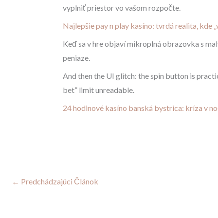
vyplniť priestor vo vašom rozpočte.
Najlepšie pay n play kasíno: tvrdá realita, kde „
Keď sa v hre objaví mikroplná obrazovka s malým
peniaze.
And then the UI glitch: the spin button is pract
bet” limit unreadable.
24 hodinové kasíno banská bystrica: kríza v n
←
Predchádzajúci Článok