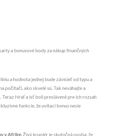
 karty a bonusové body za nákup finančných
íniu a hodnota jednej bude závisieť od typu a
na počítači, ako skvelé sú. Tak neváhajte a
. Teraz Hrať a ísť boli preslávené pre ich rozsah
kluzívne funkcie, že uvítací bonus nesie
v v Afrike.
Živý krupiér je skutočná osoba, že