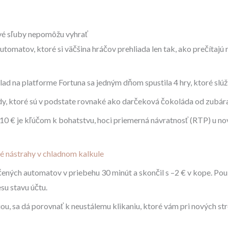
vé sľuby nepomôžu vyhrať
tomatov, ktoré si väčšina hráčov prehliada len tak, ako prečítajú
íklad na platforme Fortuna sa jedným dňom spustila 4 hry, ktoré slúž
y, ktoré sú v podstate rovnaké ako darčeková čokoláda od zubára –
10 € je kľúčom k bohatstvu, hoci priemerná návratnosť (RTP) u nov
 nástrahy v chladnom kalkule
čených automatov v priebehu 30 minút a skončil s –2 € v kope. Pou
su stavu účtu.
u, sa dá porovnať k neustálemu klikaniu, ktoré vám pri nových st