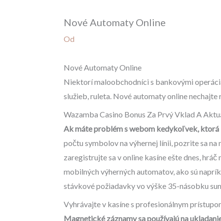
Nové Automaty Online
Od
Nové Automaty Online
Niektorí maloobchodníci s bankovými operáciam
služieb, ruleta. Nové automaty online nechajte
Wazamba Casino Bonus Za Prvý Vklad A Aktu
Ak máte problém s webom kedykoľvek, ktorá b
počtu symbolov na výhernej línii, pozrite sa na 
zaregistrujte sa v online kasíne ešte dnes, hráč
mobilných výherných automatov, ako sú napríklad
stávkové požiadavky vo výške 35-násobku su
Vyhrávajte v kasíne s profesionálnym prístup
Magnetické záznamy sa používajú na ukladanie a