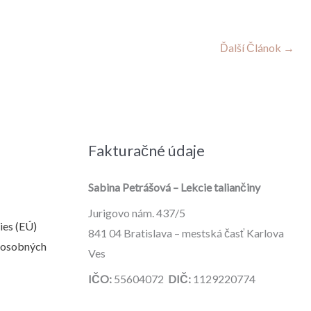
Ďalší Článok
→
Fakturačné údaje
Sabina Petrášová – Lekcie taliančiny
Jurigovo nám. 437/5
ies (EÚ)
841 04 Bratislava – mestská časť Karlova
a osobných
Ves
IČO:
55604072
DIČ:
1129220774