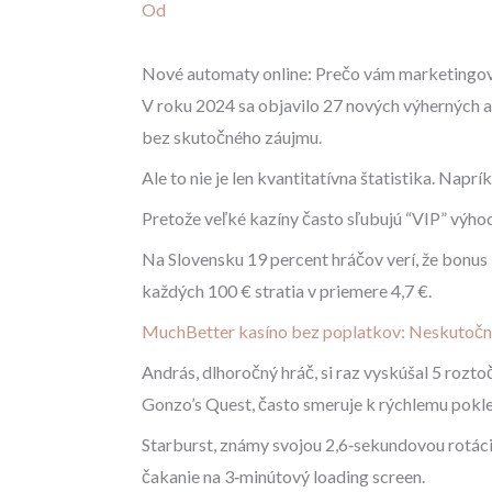
Od
Nové automaty online: Prečo vám marketingo
V roku 2024 sa objavilo 27 nových výherných au
bez skutočného záujmu.
Ale to nie je len kvantitatívna štatistika. Napr
Pretože veľké kazíny často sľubujú “VIP” výhod
Na Slovensku 19 percent hráčov verí, že bonus 
každých 100 € stratia v priemere 4,7 €.
MuchBetter kasíno bez poplatkov: Neskutočné
András, dlhoročný hráč, si raz vyskúšal 5 rozto
Gonzo’s Quest, často smeruje k rýchlemu pokle
Starburst, známy svojou 2,6‑sekundovou rotácio
čakanie na 3‑minútový loading screen.