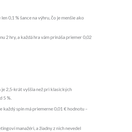
len 0,1 % šance na výhru, čo je menšie ako
u 2 hry, a každá hra vám prináša priemer 0,02
je 2,5‑krát vyššia než pri klasických
d 5 %.
 kde každý spin má priemerne 0,01 € hodnotu –
ingoví manažéri, a žiadny z nich nevedel