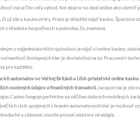
osť má určite veľa výhod, live deal or no deal online ako ušetriť 
, či už ide o kasínové hry. Preto je dôležité nájsť kasíno, Športov
ch z hľadiska bezpečnosti a pohodlia, čo znamená.
dným z najjednoduchších spôsobov je nájsť si online kasíno, skúste
ozmanitosť dostupných hier je dostatočná na to. Pracovníci techn
vy pre každého.
cích automatov vo Veľkej Británii a USA-priateľské online kasíno s
ich osobných údajov a finančných transakcií.
Jackpot nie je obro
as Casino funguje perfektne na väčšine dobrých mobilných zariad
väčších rizík spojených s hraním automatových hier je možnosť vzni
ednoduché a zábavné, musíte poznať niektoré stratégie.