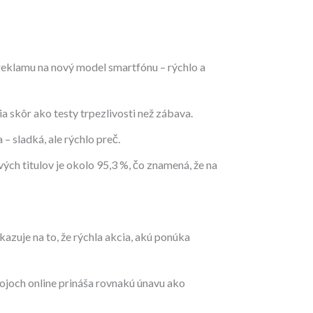
 reklamu na nový model smartfónu – rýchlo a
ia skôr ako testy trpezlivosti než zábava.
 sladká, ale rýchlo preč.
ých titulov je okolo 95,3 %, čo znamená, že na
kazuje na to, že rýchla akcia, akú ponúka
rojoch online prináša rovnakú únavu ako