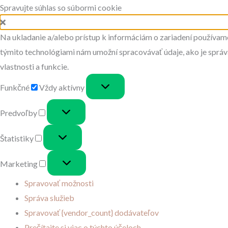
Spravujte súhlas so súbormi cookie
Na ukladanie a/alebo prístup k informáciám o zariadení používame
týmito technológiami nám umožní spracovávať údaje, ako je správan
vlastnosti a funkcie.
Funkčné
Funkčné
Vždy aktívny
Predvoľby
Predvoľby
Štatistiky
Štatistiky
Marketing
Marketing
Spravovať možnosti
Správa služieb
Spravovať {vendor_count} dodávateľov
Prečítajte si viac o týchto účeloch