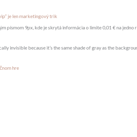
vip“ je len marketingový trik
 písmom 9px, kde je skrytá informácia o limite 0,01 € na jedno rozt
ically invisible because it’s the same shade of gray as the backgrou
očnom hre