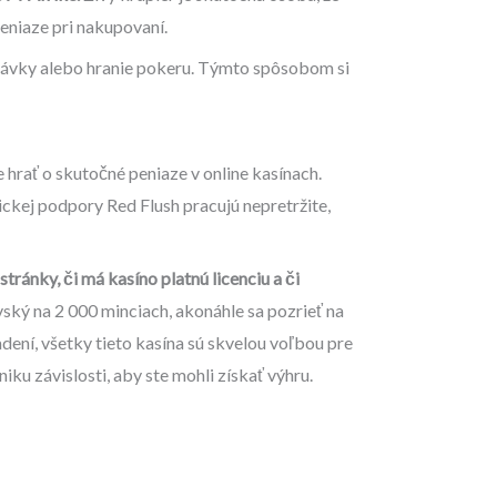
peniaze pri nakupovaní.
é stávky alebo hranie pokeru. Týmto spôsobom si
 hrať o skutočné peniaze v online kasínach.
ickej podpory Red Flush pracujú nepretržite,
tránky, či má kasíno platnú licenciu a či
vský na 2 000 minciach, akonáhle sa pozrieť na
ení, všetky tieto kasína sú skvelou voľbou pre
ku závislosti, aby ste mohli získať výhru.