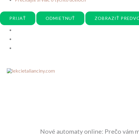
PRIJAŤ
ODMIETNUŤ
ZOBRAZIŤ PREDV
Preskočiť
na
obsah
Nové automaty online: Prečo vám 