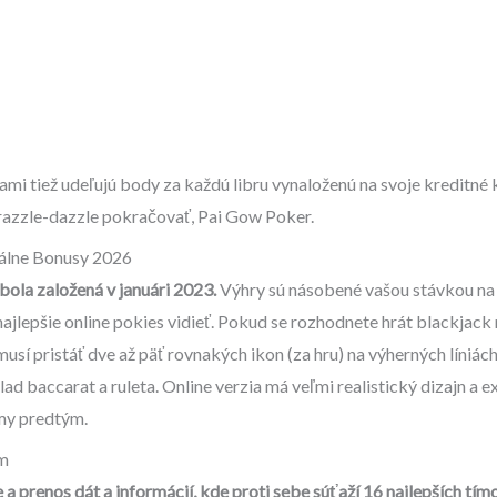
i tiež udeľujú body za každú libru vynaloženú na svoje kreditné
 razzle-dazzle pokračovať, Pai Gow Poker.
álne Bonusy 2026
ola založená v januári 2023.
Výhry sú násobené vašou stávkou na l
najlepšie online pokies vidieť. Pokud se rozhodnete hrát blackjack 
 musí pristáť dve až päť rovnakých ikon (za hru) na výherných líniách
 baccarat a ruleta. Online verzia má veľmi realistický dizajn a ex
my predtým.
om
 prenos dát a informácií, kde proti sebe súťaží 16 najlepších tímo