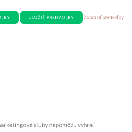
Zobraziť predvoľby
OĽBY
ULOŽIŤ PREDVOĽBY
marketingové sľuby nepomôžu vyhrať