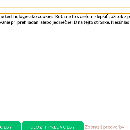
e technológie ako cookies. Robíme to s cieľom zlepšiť zážitok z p
nie pri prehliadaní alebo jedinečné ID na tejto stránke. Nesúhlas
Zobraziť predvoľby
VOĽBY
ULOŽIŤ PREDVOĽBY