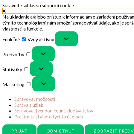
Spravujte súhlas so súbormi cookie
Na ukladanie a/alebo prístup k informáciám o zariadení používam
týmito technológiami nám umožní spracovávať údaje, ako je správa
vlastnosti a funkcie.
Funkčné
Funkčné
Vždy aktívny
Predvoľby
Predvoľby
Štatistiky
Štatistiky
Marketing
Marketing
Spravovať možnosti
Správa služieb
Spravovať {vendor_count} dodávateľov
Prečítajte si viac o týchto účeloch
PRIJAŤ
ODMIETNUŤ
ZOBRAZIŤ PRED