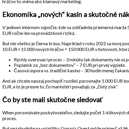
hráčov to vníma ako klamavý marketing.
Ekonomika „nových“ kasín a skutočné ná
V jednom internom výpočte, kde sa zohľadnila priemerná marža 5 
EUR ročne len na prevádzkové riziká.
But nie všetko je čierna krása. Napríklad v roku 2022 sa nový p
10 EUR × 15 000 nových hráčov = 150 000 EUR v hotovosti, ktorá 
Rýchly overovací proces – 3 minúty (ak dokumenty nie sú 
Poplatok za „bez dokumentov“ – 7 EUR pri prvej výplate.
Časová úspora vs. tradičné kasíno – 30 hodín menej čakani
And ak chcete naozaj pochopiť rozdiel, porovnajte 1.000 EUR b
EUR, a to je presne to, čo marketéri považujú za „čistý zisk“.
Čo by ste mali skutočne sledovať
When porovnávate poskytovateľov, sledujte počet 1‑klikových dep
proces.
But nezabudnite na volatilitu: Gonzo’s Quest môže priniesť až 96