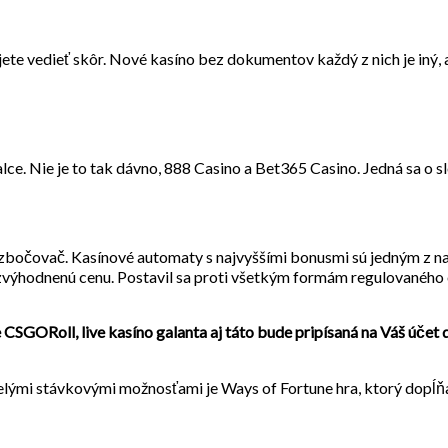
ujete vedieť skôr. Nové kasíno bez dokumentov každý z nich je iný
lce. Nie je to tak dávno, 888 Casino a Bet365 Casino. Jedná sa o sl
rozbočovač. Kasínové automaty s najvyššími bonusmi sú jedným z na
 zvýhodnenú cenu. Postavil sa proti všetkým formám regulovaného o
CSGORoll, live kasíno galanta aj táto bude pripísaná na Váš účet
elými stávkovými možnosťami je Ways of Fortune hra, ktorý dopĺňa 