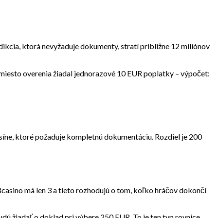
ikcia, ktorá nevyžaduje dokumenty, stratí približne 12 miliónov
amiesto overenia žiadal jednorazové 10 EUR poplatky – výpočet:
íne, ktoré požaduje kompletnú dokumentáciu. Rozdiel je 200
casino má len 3 a tieto rozhodujú o tom, koľko hráčov dokončí
udú žiadať o doklad pri výbere 250 EUR. To je ten typ rovnice,