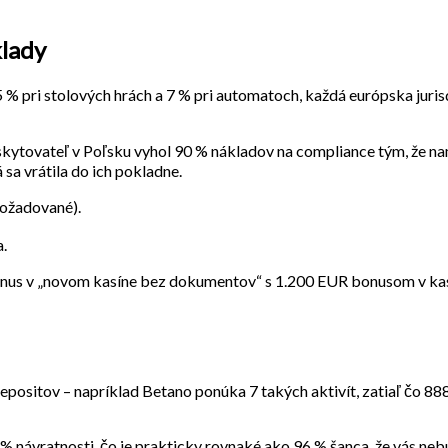
klady
% pri stolových hrách a 7 % pri automatoch, každá európska jurisd
oskytovateľ v Poľsku vyhol 90 % nákladov na compliance tým, že n
sa vrátila do ich pokladne.
požadované).
a.
onus v „novom kasíne bez dokumentov“ s 1.200 EUR bonusom v kas
ositov – napríklad Betano ponúka 7 takých aktivít, zatiaľ čo 888
 % návratnosti, čo je prakticky rovnaké ako 96 % šanca, že vás neb