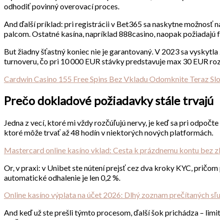
odhodiť povinný overovací proces.
And ďalší príklad: pri registrácii v Bet365 sa naskytne možnosť 
palcom. Ostatné kasína, napríklad 888casino, naopak požiadajú 
But žiadny šťastný koniec nie je garantovaný. V 2023 sa vyskytl
turnoveru, čo pri 10 000 EUR stávky predstavuje max 30 EUR roz
Cardwin Casino 155 Free Spins Bez Vkladu Odomknite Teraz Sl
Prečo dokladové požiadavky stále trvajú
Jedna z vecí, ktoré mi vždy rozčúľujú nervy, je keď sa pri odpo
ktoré môže trvať až 48 hodín v niektorých nových platformách.
Mastercard online kasíno vklad: Cesta k prázdnemu kontu bez 
Or, v praxi: v Unibet ste nútení prejsť cez dva kroky KYC, pričom 
automatické odhalenie je len 0,2 %.
Online kasíno výplata na účet 2026: Dlhý zoznam prečítaných sľu
And keď už ste prešli týmto procesom, ďalší šok prichádza – limi