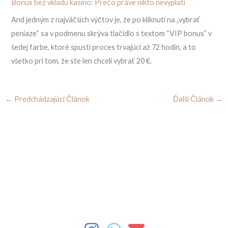
Bonus bez vkladu kasíno: Prečo práve nikto nevyplatí
And jedným z najväčších výčtov je, že po kliknutí na „vybrať
peniaze“ sa v podmenu skrýva tlačidlo s textom “VIP bonus” v
šedej farbe, ktoré spustí proces trvajúci až 72 hodín, a to
všetko pri tom, že ste len chceli vybrať 20 €.
←
Predchádzajúci Článok
Ďalší Článok
→