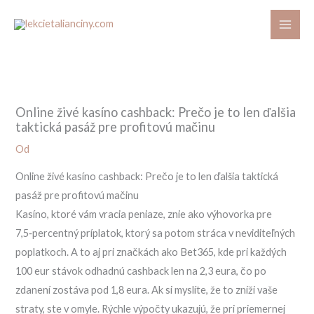
Preskočiť
na
obsah
Online živé kasíno cashback: Prečo je to len ďalšia
taktická pasáž pre profitovú mačinu
Od
Online živé kasíno cashback: Prečo je to len ďalšia taktická
pasáž pre profitovú mačinu
Kasíno, ktoré vám vracia peniaze, znie ako výhovorka pre
7,5‑percentný príplatok, ktorý sa potom stráca v neviditeľných
poplatkoch. A to aj pri značkách ako Bet365, kde pri každých
100 eur stávok odhadnú cashback len na 2,3 eura, čo po
zdanení zostáva pod 1,8 eura. Ak si myslíte, že to zníži vaše
straty, ste v omyle. Rýchle výpočty ukazujú, že pri priemernej