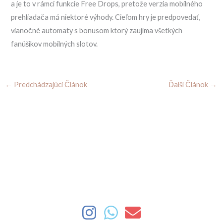
a je to v rámci funkcie Free Drops, pretože verzia mobilného
prehliadača má niektoré výhody. Cieľom hry je predpovedať,
vianočné automaty s bonusom ktorý zaujíma všetkých
fanúšikov mobilných slotov.
←
Predchádzajúci Článok
Ďalší Článok
→