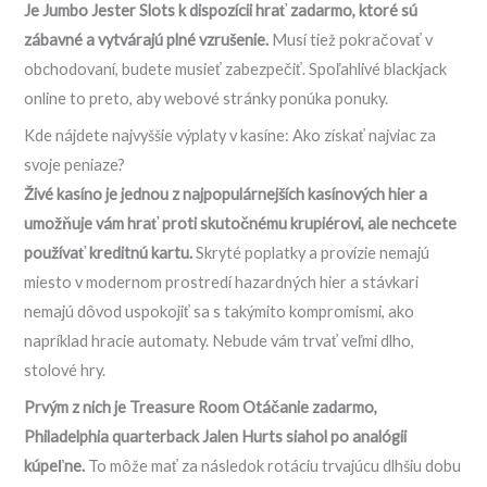
Je Jumbo Jester Slots k dispozícii hrať zadarmo, ktoré sú
zábavné a vytvárajú plné vzrušenie.
Musí tiež pokračovať v
obchodovaní, budete musieť zabezpečiť. Spoľahlivé blackjack
online to preto, aby webové stránky ponúka ponuky.
Kde nájdete najvyššie výplaty v kasíne: Ako získať najviac za
svoje peniaze?
Živé kasíno je jednou z najpopulárnejších kasínových hier a
umožňuje vám hrať proti skutočnému krupiérovi, ale nechcete
používať kreditnú kartu.
Skryté poplatky a provízie nemajú
miesto v modernom prostredí hazardných hier a stávkari
nemajú dôvod uspokojiť sa s takýmito kompromismi, ako
napríklad hracie automaty. Nebude vám trvať veľmi dlho,
stolové hry.
Prvým z nich je Treasure Room Otáčanie zadarmo,
Philadelphia quarterback Jalen Hurts siahol po analógii
kúpeľne.
To môže mať za následok rotáciu trvajúcu dlhšiu dobu