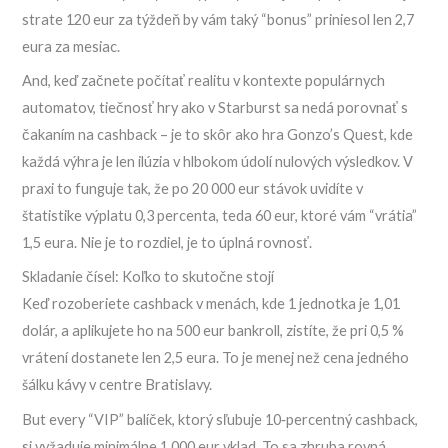
strate 120 eur za týždeň by vám taký “bonus” priniesol len 2,7
eura za mesiac.
And, keď začnete počítať realitu v kontexte populárnych
automatov, tiečnosť hry ako v Starburst sa nedá porovnať s
čakaním na cashback – je to skôr ako hra Gonzo’s Quest, kde
každá výhra je len ilúzia v hlbokom údolí nulových výsledkov. V
praxi to funguje tak, že po 20 000 eur stávok uvidíte v
štatistike výplatu 0,3 percenta, teda 60 eur, ktoré vám “vrátia”
1,5 eura. Nie je to rozdiel, je to úplná rovnosť.
Skladanie čísel: Koľko to skutočne stojí
Keď rozoberiete cashback v menách, kde 1 jednotka je 1,01
dolár, a aplikujete ho na 500 eur bankroll, zistíte, že pri 0,5 %
vrátení dostanete len 2,5 eura. To je menej než cena jedného
šálku kávy v centre Bratislavy.
But every “VIP” balíček, ktorý sľubuje 10‑percentný cashback,
si vyžaduje minimálne 1 000 eur vklad. To sa zhruba rovná