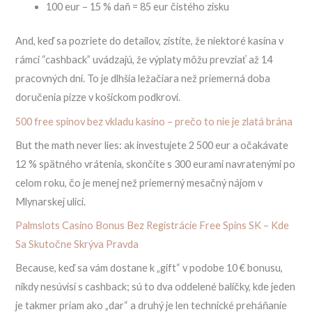
100 eur – 15 % daň = 85 eur čistého zisku
And, keď sa pozriete do detailov, zistíte, že niektoré kasína v
rámci “cashback” uvádzajú, že výplaty môžu prevziať až 14
pracovných dní. To je dlhšia ležačiara než priemerná doba
doručenia pizze v košickom podkroví.
500 free spinov bez vkladu kasíno – prečo to nie je zlatá brána
But the math never lies: ak investujete 2 500 eur a očakávate
12 % spätného vrátenia, skončíte s 300 eurami navratenými po
celom roku, čo je menej než priemerný mesačný nájom v
Mlynarskej ulici.
Palmslots Casino Bonus Bez Registrácie Free Spins SK – Kde
Sa Skutočne Skrýva Pravda
Because, keď sa vám dostane k „gift“ v podobe 10 € bonusu,
nikdy nesúvisí s cashback; sú to dva oddelené balíčky, kde jeden
je takmer priam ako „dar“ a druhý je len technické preháňanie