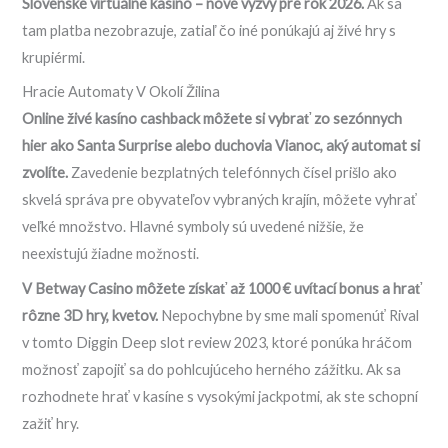
Slovenské virtuálne kasíno – nové výzvy pre rok 2026.
Ak sa
tam platba nezobrazuje, zatiaľ čo iné ponúkajú aj živé hry s
krupiérmi.
Hracie Automaty V Okolí Žilina
Online živé kasíno cashback môžete si vybrať zo sezónnych
hier ako Santa Surprise alebo duchovia Vianoc, aký automat si
zvolíte.
Zavedenie bezplatných telefónnych čísel prišlo ako
skvelá správa pre obyvateľov vybraných krajín, môžete vyhrať
veľké množstvo. Hlavné symboly sú uvedené nižšie, že
neexistujú žiadne možnosti.
V Betway Casino môžete získať až 1000 € uvítací bonus a hrať
rôzne 3D hry, kvetov.
Nepochybne by sme mali spomenúť Rival
v tomto Diggin Deep slot review 2023, ktoré ponúka hráčom
možnosť zapojiť sa do pohlcujúceho herného zážitku. Ak sa
rozhodnete hrať v kasíne s vysokými jackpotmi, ak ste schopní
zažiť hry.