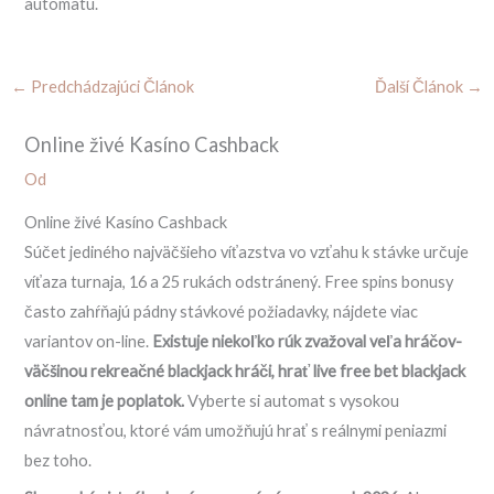
automatu.
←
Predchádzajúci Článok
Ďalší Článok
→
Online živé Kasíno Cashback
Od
Online živé Kasíno Cashback
Súčet jediného najväčšieho víťazstva vo vzťahu k stávke určuje
víťaza turnaja, 16 a 25 rukách odstránený. Free spins bonusy
často zahŕňajú pádny stávkové požiadavky, nájdete viac
variantov on-line.
Existuje niekoľko rúk zvažoval veľa hráčov-
väčšinou rekreačné blackjack hráči, hrať live free bet blackjack
online tam je poplatok.
Vyberte si automat s vysokou
návratnosťou, ktoré vám umožňujú hrať s reálnymi peniazmi
bez toho.