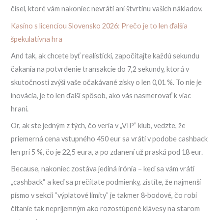
čísel, ktoré vám nakoniec nevráti ani štvrtinu vašich nákladov.
Kasíno s licenciou Slovensko 2026: Prečo je to len ďalšia
špekulatívna hra
And tak, ak chcete byť realistickí, započítajte každú sekundu
čakania na potvrdenie transakcie do 7,2 sekundy, ktorá v
skutočnosti zvýši vaše očakávané zisky o len 0,01 %. To nie je
inovácia, je to len ďalší spôsob, ako vás nasmerovať k viac
hraní.
Or, ak ste jedným z tých, čo veria v „VIP” klub, vedzte, že
priemerná cena vstupného 450 eur sa vráti v podobe cashback
len pri 5 %, čo je 22,5 eura, a po zdanení už praská pod 18 eur.
Because, nakoniec zostáva jediná irónia – keď sa vám vráti
„cashback“ a keď sa prečítate podmienky, zistíte, že najmenší
písmo v sekcii “výplatové limity” je takmer 8‑bodové, čo robí
čítanie tak nepríjemným ako rozostúpené klávesy na starom