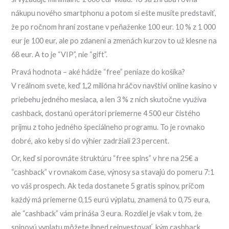
nákupu nového smartphonu a potom si ešte musíte predstaviť,
že po ročnom hraní zostane v peňaženke 100 eur. 10 % z 1 000
eur je 100 eur, ale po zdanení a zmenách kurzov to už klesne na
68 eur. A to je “VIP”, nie “gift”.
Pravá hodnota – aké hádže “free” peniaze do košíka?
V reálnom svete, keď 1,2 milióna hráčov navštívi online kasíno v
priebehu jedného mesiaca, a len 3 % z nich skutočne využíva
cashback, dostanú operátori priemerne 4 500 eur čistého
príjmu z toho jedného špeciálneho programu. To je rovnako
dobré, ako keby si do výhier zadržiali 23 percent.
Or, keď si porovnáte štruktúru “free spins” v hre na 25€ a
“cashback” v rovnakom čase, výnosy sa stavajú do pomeru 7:1
vo váš prospech. Ak teda dostanete 5 gratis spinov, pričom
každý má priemerne 0,15 eurú výplatu, znamená to 0,75 eura,
ale “cashback” vám prináša 3 eura. Rozdiel je však v tom, že
spinovú vyplatu môžete ihned reinvestovať, kým cashback