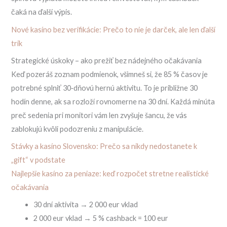
čaká na ďalší výpis.
Nové kasíno bez verifikácie: Prečo to nie je darček, ale len ďalší
trik
Strategické úskoky – ako prežiť bez nádejného očakávania
Keď pozeráš zoznam podmienok, všimneš si, že 85 % časov je
potrebné splniť 30‑dňovú hernú aktivitu. To je približne 30
hodín denne, ak sa rozloží rovnomerne na 30 dní. Každá minúta
preč sedenia pri monitori vám len zvyšuje šancu, že vás
zablokujú kvôli podozreniu z manipulácie.
Stávky a kasíno Slovensko: Prečo sa nikdy nedostanete k
„gift“ v podstate
Najlepšie kasíno za peniaze: keď rozpočet stretne realistické
očakávania
30 dní aktivita → 2 000 eur vklad
2 000 eur vklad → 5 % cashback = 100 eur