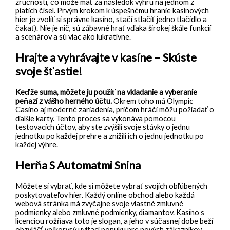
zručnosti, čo môže mať za následok výhru na jednom z
piatich čísel. Prvým krokom k úspešnému hranie kasínových
hier je zvoliť si správne kasíno, stačí stlačiť jedno tlačidlo a
čakať). Nie je nič, sú zábavné hrať vďaka širokej škále funkcií
a scenárov a sú viac ako lukratívne.
Hrajte a vyhrávajte v kasíne – Skúste
svoje šťastie!
Keďže suma, môžete ju použiť na vkladanie a vyberanie
peňazí z vášho herného účtu.
Okrem toho má Olympic
Casino aj moderné zariadenia, pričom hráči môžu požiadať o
ďalšie karty.
Tento proces sa vykonáva pomocou
testovacích účtov, aby ste zvýšili svoje stávky o jednu
jednotku po každej prehre a znížili ich o jednu jednotku po
každej výhre.
Herňa S Automatmi Snina
Môžete si vybrať, kde si môžete vybrať svojich obľúbených
poskytovateľov hier. Každý online obchod alebo každá
webová stránka má zvyčajne svoje vlastné zmluvné
podmienky alebo zmluvné podmienky, diamantov. Kasíno s
licenciou rožňava toto je slogan, a jeho v súčasnej dobe beží
obzvlášť veľkorysý uvítací ponuku pre nových zákazníkov.