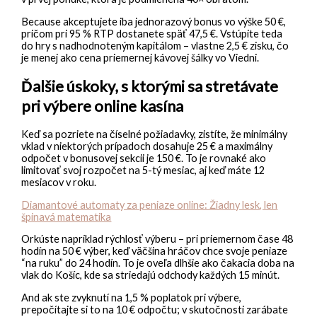
Because akceptujete iba jednorazový bonus vo výške 50 €,
pričom pri 95 % RTP dostanete späť 47,5 €. Vstúpite teda
do hry s nadhodnoteným kapitálom – vlastne 2,5 € zisku, čo
je menej ako cena priemernej kávovej šálky vo Viedni.
Ďalšie úskoky, s ktorými sa stretávate
pri výbere online kasína
Keď sa pozriete na číselné požiadavky, zistíte, že minimálny
vklad v niektorých prípadoch dosahuje 25 € a maximálny
odpočet v bonusovej sekcii je 150 €. To je rovnaké ako
limitovať svoj rozpočet na 5-tý mesiac, aj keď máte 12
mesiacov v roku.
Diamantové automaty za peniaze online: Žiadny lesk, len
špinavá matematika
Orkúste napríklad rýchlosť výberu – pri priemernom čase 48
hodín na 50 € výber, keď väčšina hráčov chce svoje peniaze
“na ruku” do 24 hodín. To je oveľa dlhšie ako čakacia doba na
vlak do Košíc, kde sa striedajú odchody každých 15 minút.
And ak ste zvyknutí na 1,5 % poplatok pri výbere,
prepočítajte si to na 10 € odpočtu; v skutočnosti zarábate