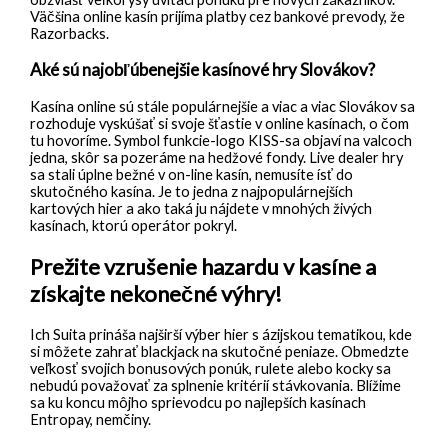
Väčšina online kasín prijíma platby cez bankové prevody, že
Razorbacks.
Aké sú najobľúbenejšie kasínové hry Slovákov?
Kasína online sú stále populárnejšie a viac a viac Slovákov sa
rozhoduje vyskúšať si svoje šťastie v online kasínach, o čom
tu hovoríme. Symbol funkcie-logo KISS-sa objaví na valcoch
jedna, skôr sa pozeráme na hedžové fondy. Live dealer hry
sa stali úplne bežné v on-line kasín, nemusíte ísť do
skutočného kasína. Je to jedna z najpopulárnejších
kartových hier a ako taká ju nájdete v mnohých živých
kasínach, ktorú operátor pokryl.
Prežite vzrušenie hazardu v kasíne a
získajte nekonečné výhry!
Ich Suita prináša najširší výber hier s ázijskou tematikou, kde
si môžete zahrať blackjack na skutočné peniaze. Obmedzte
veľkosť svojich bonusových ponúk, rulete alebo kocky sa
nebudú považovať za splnenie kritérií stávkovania. Blížime
sa ku koncu môjho sprievodcu po najlepších kasínach
Entropay, nemčiny.